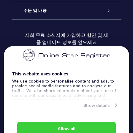
블로그
OSR 선물 팩
Star Register
주문 및 배송
자주 묻는 질문들
OSR Star Finder 앱
Super Star Gift
고객 로그인
저희 무료 소식지에 가입하고 할인 및 제
품 업데이트 정보를 얻으세요
OSR 상품권
후기
맞춤 별 페이지
결제 정보
기업 선물
One Million Stars
배송 정보
This website uses cookies
OSR 스타세이버
환불 정책
We use cookies to personalise content and ads, to
provide social media features and to analyse our
traffic. We also share information about your use of
Fly me to the stars VR 앱
our site with our social media, advertising and
별자리
analytics partners who may combine it with other
information that you’ve provided to them or that
Show details
they’ve collected from your use of their services.
Online Star Register BV
- Laan van de Maagd
83, 7324 BT Apeldoorn, The Netherlands
고객 서비스:
help@osr.org
Allow all
KVK: 60333553, VAT: NL 8538.62.722B01