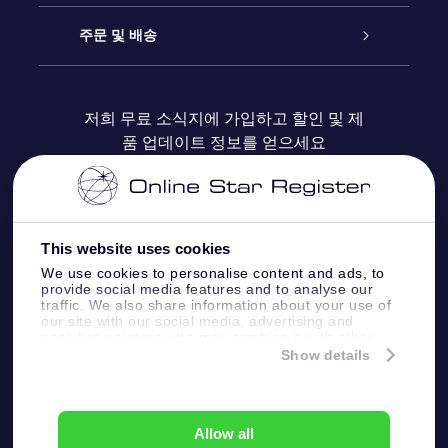
블로그
OSR 선물 팩
Star Register
주문 및 배송
자주 묻는 질문들
OSR Star Finder 앱
Super Star Gift
고객 로그인
저희 무료 소식지에 가입하고 할인 및 제
품 업데이트 정보를 얻으세요
OSR 상품권
후기
맞춤 별 페이지
결제 정보
기업 선물
One Million Stars
배송 정보
This website uses cookies
OSR 스타세이버
환불 정책
We use cookies to personalise content and ads, to
provide social media features and to analyse our
traffic. We also share information about your use of
Fly me to the stars VR 앱
our site with our social media, advertising and
별자리
analytics partners who may combine it with other
information that you’ve provided to them or that
Show details
they’ve collected from your use of their services.
Online Star Register BV
- Laan van de Maagd
83, 7324 BT Apeldoorn, The Netherlands
고객 서비스:
help@osr.org
Allow all
KVK: 60333553, VAT: NL 8538.62.722B01