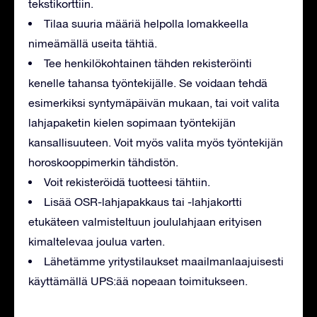
tekstikorttiin.
Tilaa suuria määriä helpolla lomakkeella
nimeämällä useita tähtiä.
Tee henkilökohtainen tähden rekisteröinti
kenelle tahansa työntekijälle. Se voidaan tehdä
esimerkiksi syntymäpäivän mukaan, tai voit valita
lahjapaketin kielen sopimaan työntekijän
kansallisuuteen. Voit myös valita myös työntekijän
horoskooppimerkin tähdistön.
Voit rekisteröidä tuotteesi tähtiin.
Lisää OSR-lahjapakkaus tai -lahjakortti
etukäteen valmisteltuun joululahjaan erityisen
kimaltelevaa joulua varten.
Lähetämme yritystilaukset maailmanlaajuisesti
käyttämällä UPS:ää nopeaan toimitukseen.