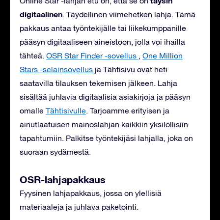
täysin
Online Star -lahjan etu on, että se on
digitaalinen
. Täydellinen viimehetken lahja. Tämä
pakkaus antaa työntekijälle tai liikekumppanille
pääsyn digitaaliseen aineistoon, jolla voi ihailla
tähteä.
OSR Star Finder -sovellus
,
One Million
Stars -selainsovellus
ja Tähtisivu ovat heti
saatavilla tilauksen tekemisen jälkeen. Lahja
sisältää juhlavia digitaalisia asiakirjoja ja pääsyn
omalle
Tähtisivulle
. Tarjoamme erityisen ja
ainutlaatuisen mainoslahjan kaikkiin yksilöllisiin
tapahtumiin. Palkitse työntekijäsi lahjalla, joka on
suoraan sydämestä.
OSR-lahjapakkaus
Fyysinen lahjapakkaus, jossa on ylellisiä
materiaaleja ja juhlava paketointi.