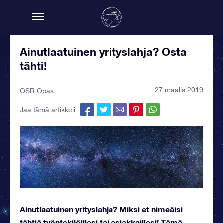
Ainutlaatuinen yrityslahja? Osta
tähti!
27 maalis 2019
OSR Opas
Jaa tämä artikkeli
Ainutlaatuinen yrityslahja? Miksi et nimeäisi
tähtiä työntekijöillesi tai asiakkaillesi! Tämä