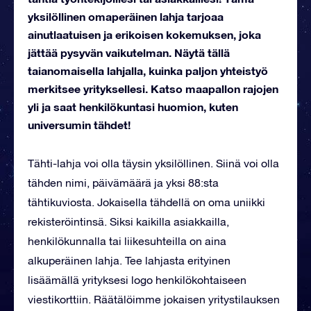
yksilöllinen omaperäinen lahja tarjoaa
ainutlaatuisen ja erikoisen kokemuksen, joka
jättää pysyvän vaikutelman. Näytä tällä
taianomaisella lahjalla, kuinka paljon yhteistyö
merkitsee yrityksellesi. Katso maapallon rajojen
yli ja saat henkilökuntasi huomion, kuten
universumin tähdet!
Tähti-lahja voi olla täysin yksilöllinen. Siinä voi olla
tähden nimi, päivämäärä ja yksi 88:sta
tähtikuviosta. Jokaisella tähdellä on oma uniikki
rekisteröintinsä. Siksi kaikilla asiakkailla,
henkilökunnalla tai liikesuhteilla on aina
alkuperäinen lahja. Tee lahjasta erityinen
lisäämällä yrityksesi logo henkilökohtaiseen
viestikorttiin. Räätälöimme jokaisen yritystilauksen