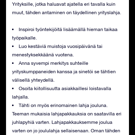
Yrityksille, jotka haluavat ajatella eri tavalla kuin
muut, tähden antaminen on täydellinen yrityslahja.
Inspiroi työntekijöitä lisäämällä hieman taikaa
työpaikalle.
Luo kestäviä muistoja vuosipäivänä tai
menestyksekkäänä vuotena.
Anna syvempi merkitys suhteille
yrityskumppaneiden kanssa ja sinetöi se tähtien
välisellä yhteydellä.
Osoita kiitollisuutta asiakkaillesi loistavalla
lahjalla.
Tähti on myös erinomainen lahja jouluna.
Teeman mukaisia lahjapakkauksia on saatavilla eri
juhlapyhiä varten. Lahjapakkauksemme joulua
varten on jo joululahja sellaisenaan. Oman tähden