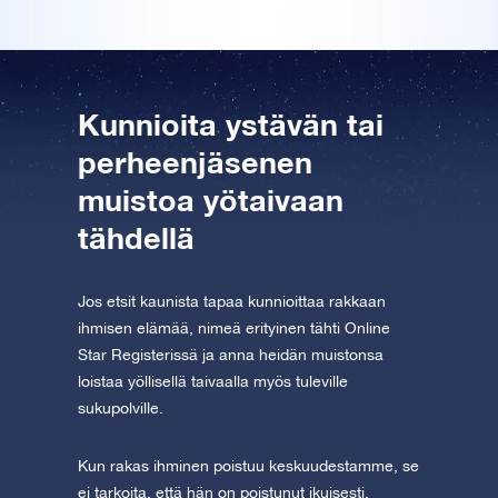
Tutustu One Million Stars -sovellukseen
Explore the universe virtually
Kunnioita ystävän tai
AppStore (iOS)
Play Store (Android)
perheenjäsenen
muistoa yötaivaan
tähdellä
Jos etsit kaunista tapaa kunnioittaa rakkaan
ihmisen elämää, nimeä erityinen tähti Online
Star Registerissä ja anna heidän muistonsa
loistaa yöllisellä taivaalla myös tuleville
sukupolville.
Kun rakas ihminen poistuu keskuudestamme, se
ei tarkoita, että hän on poistunut ikuisesti.