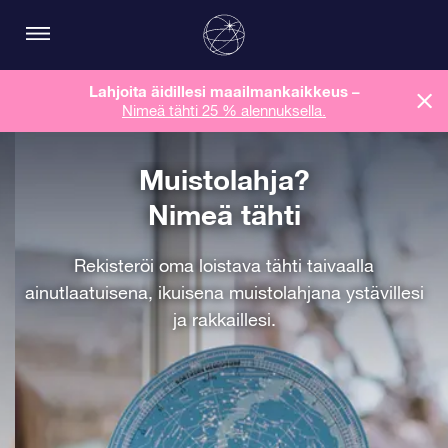
Lahjoita äidillesi maailmankaikkeus
–
Nimeä tähti 25 % alennuksella.
Muistolahja?
Nimeä tähti
Rekisteröi oma loistava tähti taivaalla
ainutlaatuisena, ikuisena muistolahjana ystävillesi
ja rakkaillesi.