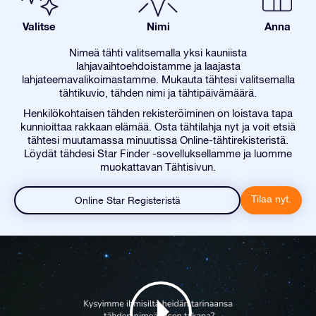
Valitse
Nimi
Anna
Nimeä tähti valitsemalla yksi kauniista
lahjavaihtoehdoistamme ja laajasta
lahjateemavalikoimastamme. Mukauta tähtesi valitsemalla
tähtikuvio, tähden nimi ja tähtipäivämäärä.
Henkilökohtaisen tähden rekisteröiminen on loistava tapa
kunnioittaa rakkaan elämää. Osta tähtilahja nyt ja voit etsiä
tähtesi muutamassa minuutissa Online-tähtirekisteristä.
Löydät tähdesi Star Finder -sovelluksellamme ja luomme
muokattavan Tähtisivun.
Tilaa nyt.
Online Star Registeristä