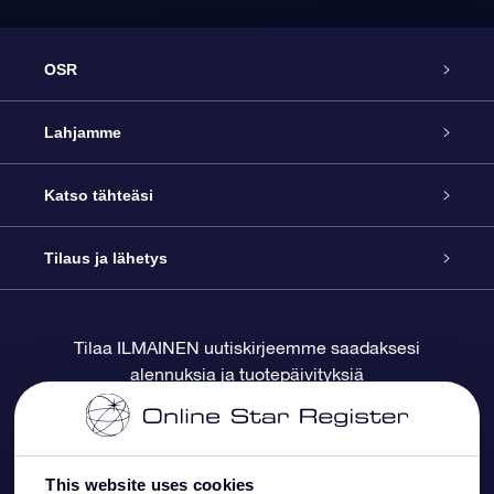
OSR
Palvelu
Lahjamme
Ota meihin yhteyttä
Online Star -lahja
Katso tähteäsi
Blogi
OSR-lahjapakkaus
Star Register
Tilaus ja lähetys
Usein kysytyt kysymykset
Supertähtilahja
OSR Star Finder -sovelluksella
Ota meihin yhteyttä
Tilaa ILMAINEN uutiskirjeemme saadaksesi
alennuksia ja tuotepäivityksiä
Arvostelut
OSR-lahjakortti
Henkilökohtainen Tähtisivu
Maksutiedot
Yrityslahjat
One Million Stars
Toimitustiedot
This website uses cookies