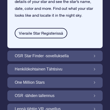
details of your star and see the star’s name,
date, color and more. Find out what your star
looks like and locate it in the night sky.
Vieraile Star Registerissä
OSR Star Finder -sovelluksella
Paikallista oma tähtesi yötaivaalta OSR
Henkilökohtainen Tähtisivu
Star Finder -sovelluksella
Tee Star Gift –lahjasta henkilökohtainen
One Million Stars
ilmaisella Tähtisivulla
One Million Stars: Tutki galaktista
OSR -tähden tallennus
naapurustoa
Valaise ruutusi OSR -tähtinäyttökuva
Lennä tähtiin VR -sovellus