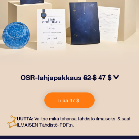
OSR-lahjapakkaus
62 $
47 $
Saa silmät loistamaan OSR-lahjapakkauksellamme.
Tämä lahja sisältää kauniin kirjekuoren ja
Tilaa 47 $ .
henkilökohtaiset ​​asiakirjat, jotka lähetetään
valitsemaasi osoitteeseen. Saat myös digitaaliset
asiakirjat ja ilmaisen sovellustemme käytön. Tämä on
UUTTA:
Valitse mikä tahansa tähdistö ilmaiseksi & saat
maaginen tapa antaa ikuinen lahja ystäville ja rakkaille.
ILMAISEN Tähdistö-PDF:n.