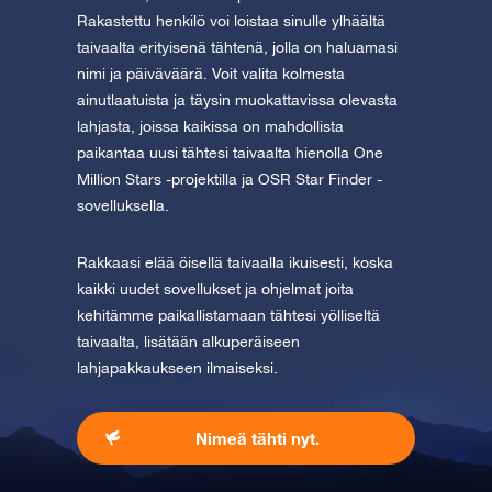
Rakastettu henkilö voi loistaa sinulle ylhäältä
taivaalta erityisenä tähtenä, jolla on haluamasi
nimi ja päiväväärä. Voit valita kolmesta
ainutlaatuista ja täysin muokattavissa olevasta
lahjasta, joissa kaikissa on mahdollista
paikantaa uusi tähtesi taivaalta hienolla One
Million Stars -projektilla ja OSR Star Finder -
sovelluksella.
Rakkaasi elää öisellä taivaalla ikuisesti, koska
kaikki uudet sovellukset ja ohjelmat joita
kehitämme paikallistamaan tähtesi yölliseltä
taivaalta, lisätään alkuperäiseen
lahjapakkaukseen ilmaiseksi.
Nimeä tähti nyt.