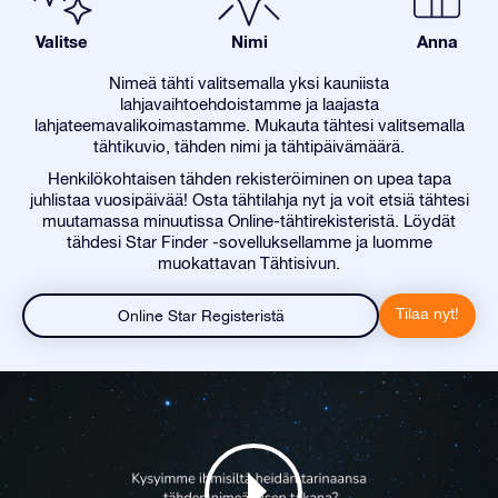
Valitse
Nimi
Anna
Nimeä tähti valitsemalla yksi kauniista
lahjavaihtoehdoistamme ja laajasta
lahjateemavalikoimastamme. Mukauta tähtesi valitsemalla
tähtikuvio, tähden nimi ja tähtipäivämäärä.
Henkilökohtaisen tähden rekisteröiminen on upea tapa
juhlistaa vuosipäivää! Osta tähtilahja nyt ja voit etsiä tähtesi
muutamassa minuutissa Online-tähtirekisteristä. Löydät
tähdesi Star Finder -sovelluksellamme ja luomme
muokattavan Tähtisivun.
Tilaa nyt!
Online Star Registeristä