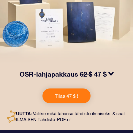
OSR-lahjapakkaus
62 $
47 $
Saa silmät loistamaan OSR-lahjapakkauksellamme!
Tämä lahja sisältää kauniin kirjekuoren ja
Tilaa 47 $ !
henkilökohtaiset ​​asiakirjat, jotka lähetetään
valitsemaasi osoitteeseen. Saat myös digitaaliset
asiakirjat ja ilmaisen sovellustemme käytön. Tämä on
UUTTA:
Valitse mikä tahansa tähdistö ilmaiseksi & saat
maaginen tapa antaa ikuinen lahja ystäville ja rakkaille.
ILMAISEN Tähdistö-PDF:n!