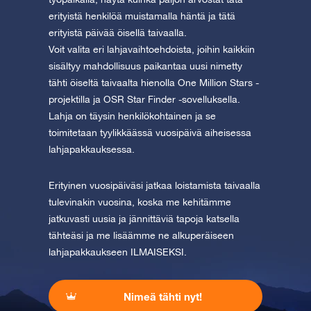
erityistä henkilöä muistamalla häntä ja tätä
erityistä päivää öisellä taivaalla.
Voit valita eri lahjavaihtoehdoista, joihin kaikkiin
sisältyy mahdollisuus paikantaa uusi nimetty
tähti öiseltä taivaalta hienolla One Million Stars -
projektilla ja OSR Star Finder -sovelluksella.
Lahja on täysin henkilökohtainen ja se
toimitetaan tyylikkäässä vuosipäivä aiheisessa
lahjapakkauksessa.
Erityinen vuosipäiväsi jatkaa loistamista taivaalla
tulevinakin vuosina, koska me kehitämme
jatkuvasti uusia ja jännittäviä tapoja katsella
tähteäsi ja me lisäämme ne alkuperäiseen
lahjapakkaukseen ILMAISEKSI.
Nimeä tähti nyt!