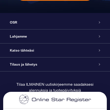
OSR
Palvelu
Lahjamme
Ota meihin yhteyttä
Online Star -lahja
Katso tähteäsi
Blogi
OSR-lahjapakkaus
Star Register
Tilaus ja lähetys
Usein kysytyt kysymykset
Supertähtilahja
OSR Star Finder -sovelluksella
Ota meihin yhteyttä
Tilaa ILMAINEN uutiskirjeemme saadaksesi
alennuksia ja tuotepäivityksiä
Arvostelut
OSR-lahjakortti
Henkilökohtainen Tähtisivu
Maksutiedot
Yrityslahjat
One Million Stars
Toimitustiedot