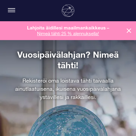
Lahjoita äidillesi maailmankaikkeus
–
Nimeä tähti 25 % alennuksella!
Vuosipäivälahjan? Nimeä
tähti!
Rekisteröi oma loistava tähti taivaalla
ainutlaatuisena, ikuisena vuosipäivälahjana
ystävillesi ja rakkaillesi.