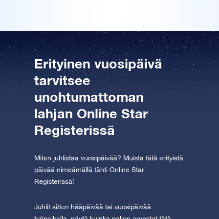
Tutustu One Million Stars -sovellukseen
Explore the universe virtually
AppStore (iOS)
Play Store (Android)
Erityinen vuosipäivä
tarvitsee
unohtumattoman
lahjan Online Star
Registerissä
Miten juhlistaa vuosipäivää? Muista tätä erityistä
päivää nimeämällä tähti Online Star
Registerissä!
Juhlit sitten hääpäivää tai vuosipäivää
työpaikalla, näytä kuinka paljon arvostat tätä