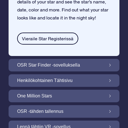
details of your star and see the star’s name,
date, color and more. Find out what your star
looks like and locate it in the night sky!
Vieraile Star Registerissä
OSR Star Finder -sovelluksella
Paikallista oma tähtesi yötaivaalta OSR
Henkilökohtainen Tähtisivu
Star Finder -sovelluksella
Tee Star Gift –lahjasta henkilökohtainen
One Million Stars
ilmaisella Tähtisivulla
One Million Stars: Tutki galaktista
OSR -tähden tallennus
naapurustoa
Valaise ruutusi OSR -tähtinäyttökuva
Lennä tähtiin VR -sovellus