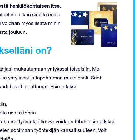
estä henkilökohtaisen itse
.
teellinen, kun sinulla ei ole
ti voidaan myös lisätä mihin
sta jouluun.
kselläni on?
hjasi mukautumaan yrityksesi toiveisiin. Me
ikkia yrityksesi ja tapahtuman mukaisesti. Saat
uudet ovat loputtomat. Esimerkiksi:
iin.
lä useita tähtiä.
 tahansa työntekijälle. Se voidaan tehdä esimerkiksi
ielen sopimaan työntekijän kansallisuuteen. Voit
distön.