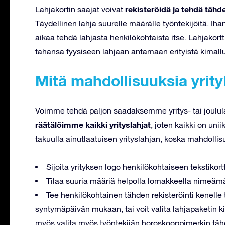
rekisteröidä ja tehdä tähd
Lahjakortin saajat voivat
Täydellinen lahja suurelle määrälle työntekijöitä. Ihan
aikaa tehdä lahjasta henkilökohtaista itse. Lahjakort
tahansa fyysiseen lahjaan antamaan erityistä kimallu
Mitä mahdollisuuksia yrity
Voimme tehdä paljon saadaksemme yritys- tai joulula
räätälöimme kaikki yrityslahjat
, joten kaikki on uni
takuulla ainutlaatuisen yrityslahjan, koska mahdollis
Sijoita yrityksen logo henkilökohtaiseen tekstikortt
Tilaa suuria määriä helpolla lomakkeella nimeämäl
Tee henkilökohtainen tähden rekisteröinti kenelle
syntymäpäivän mukaan, tai voit valita lahjapaketin k
myös valita myös työntekijän horoskooppimerkin täh