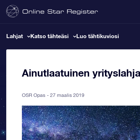
Lahjat
Katso tähteäsi
Luo tähtikuviosi
Ainutlaatuinen yrityslahja
OSR Opas
27 maalis 2019