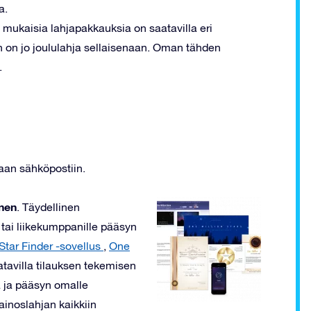
a.
mukaisia lahjapakkauksia on saatavilla eri
 on jo joululahja sellaisenaan. Oman tähden
.
aan sähköpostiin.
inen
. Täydellinen
 tai liikekumppanille pääsyn
tar Finder -sovellus
,
One
atavilla tilauksen tekemisen
ja ja pääsyn omalle
ainoslahjan kaikkiin