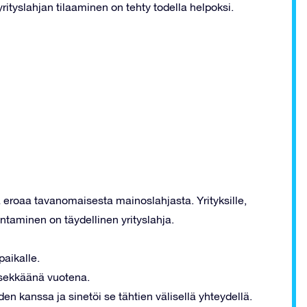
yrityslahjan tilaaminen on tehty todella helpoksi.
 eroaa tavanomaisesta mainoslahjasta. Yrityksille,
antaminen on täydellinen yrityslahja.
paikalle.
ksekkäänä vuotena.
n kanssa ja sinetöi se tähtien välisellä yhteydellä.