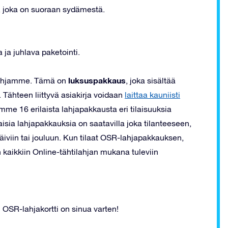
la, joka on suoraan sydämestä.
 ja juhlava paketointi.
luksuspakkaus
lahjamme. Tämä on
, joka sisältää
a. Tähteen liittyvä asiakirja voidaan
laittaa kauniisti
mme 16 erilaista lahjapakkausta eri tilaisuuksia
isia lahjapakkauksia on saatavilla joka tilanteeseen,
äiviin tai jouluun. Kun tilaat OSR-lahjapakkauksen,
kaikkiin Online-tähtilahjan mukana tuleviin
 OSR-lahjakortti on sinua varten!