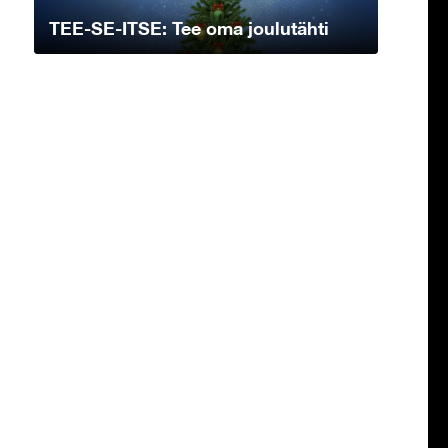
TEE-SE-ITSE: Tee oma joulutähti