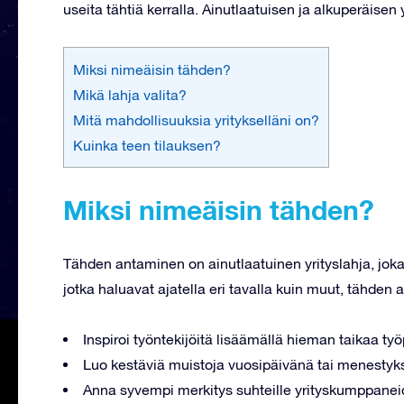
useita tähtiä kerralla. Ainutlaatuisen ja alkuperäisen 
Miksi nimeäisin tähden?
Mikä lahja valita?
Mitä mahdollisuuksia yritykselläni on?
Kuinka teen tilauksen?
Miksi nimeäisin tähden?
Tähden antaminen on ainutlaatuinen yrityslahja, joka
jotka haluavat ajatella eri tavalla kuin muut, tähden 
Inspiroi työntekijöitä lisäämällä hieman taikaa työ
Luo kestäviä muistoja vuosipäivänä tai menesty
Anna syvempi merkitys suhteille yrityskumppaneide