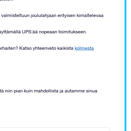
 valmisteltuun joululahjaan erityisen kimaltelevaa
käyttämällä UPS:ää nopeaan toimitukseen.
parhaiten? Katso yhteenveto kaikista
kolmesta
ä niin pian kuin mahdollista ja autamme sinua