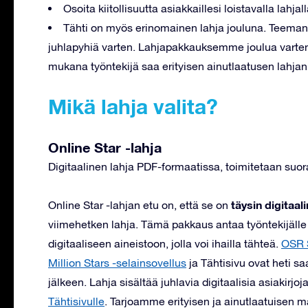
Osoita kiitollisuutta asiakkaillesi loistavalla lahjall
Tähti on myös erinomainen lahja jouluna. Teeman 
juhlapyhiä varten. Lahjapakkauksemme joulua varten
mukana työntekijä saa erityisen ainutlaatusen lahjan
Mikä lahja valita?
Online Star -lahja
Digitaalinen lahja PDF-formaatissa, toimitetaan suor
täysin digitaal
Online Star -lahjan etu on, että se on
viimehetken lahja. Tämä pakkaus antaa työntekijälle
digitaaliseen aineistoon, jolla voi ihailla tähteä.
OSR S
Million Stars -selainsovellus
ja Tähtisivu ovat heti sa
jälkeen. Lahja sisältää juhlavia digitaalisia asiakirjo
Tähtisivulle
. Tarjoamme erityisen ja ainutlaatuisen m