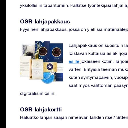
yksilöllisiin tapahtumiin. Palkitse työntekijäsi lahjal
OSR-lahjapakkaus
Fyysinen lahjapakkaus, jossa on ylellisiä materiaaleja
Lahjapakkaus on suosituin 
loistavan kultaisia asiakirjoj
esille
jokaiseen kotiin. Tarjoa
varten. Erityisiä teeman muka
kuten syntymäpäiviin, vuosip
saat myös välittömän pääsyn 
digitaalisiin osiin.
OSR-lahjakortti
Haluatko lahjan saajan nimeävän tähden itse? Sitten