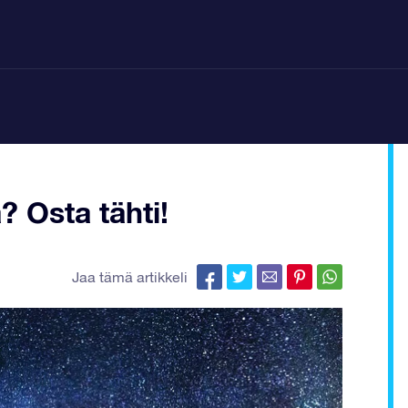
? Osta tähti!
Jaa tämä artikkeli