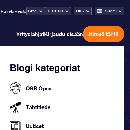
Blogi
Tilaisuus
DKK
Suomi
Palvelu
Meistä
Yrityslahjat
Kirjaudu sisään
Nimeä tähti!
Blogi kategoriat
OSR Opas
Tähtitiede
Uutiset