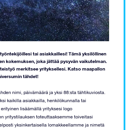
työntekijöillesi tai asiakkaillesi! Tämä yksilöllinen
isen kokemuksen, joka jättää pysyvän vaikutelman.
yhteistyö merkitsee yrityksellesi. Katso maapallon
niversumin tähdet!
 tähden nimi, päivämäärä ja yksi 88:sta tähtikuviosta.
si kaikilla asiakkailla, henkilökunnalla tai
 erityinen lisäämällä yrityksesi logo
en yritystilauksen toteuttaaksemme toiveitasi
helposti yksinkertaisella lomakkeellamme ja nimetä