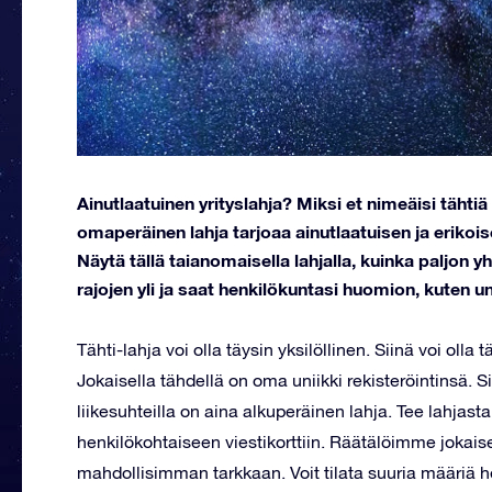
Ainutlaatuinen yrityslahja? Miksi et nimeäisi tähtiä 
omaperäinen lahja tarjoaa ainutlaatuisen ja eriko
Näytä tällä taianomaisella lahjalla, kuinka paljon 
rajojen yli ja saat henkilökuntasi huomion, kuten u
Tähti-lahja voi olla täysin yksilöllinen. Siinä voi olla
Jokaisella tähdellä on oma uniikki rekisteröintinsä. Sik
liikesuhteilla on aina alkuperäinen lahja. Tee lahjasta
henkilökohtaiseen viestikorttiin. Räätälöimme jokais
mahdollisimman tarkkaan. Voit tilata suuria määriä 