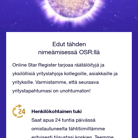
Edut tähden
nimeämisessä OSR:llä
Online Star Register tarjoaa räätälöityjä ja
yksilöllisiä yrityslahjoja kollegoille, asiakkaille ja
yrityksille. Varmistamme, että seuraava
yritystapahtumasi on unohtumaton!
Henkilökohtainen tuki
Saat apua 24 tuntia päivässä
omistautuneelta tähtitiimiltämme
erityisesti tilaustasi koskien. Teemme