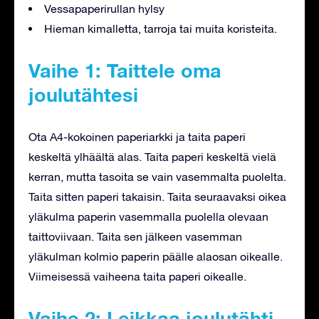
Vessapaperirullan hylsy
Hieman kimalletta, tarroja tai muita koristeita.
Vaihe 1: Taittele oma
joulutähtesi
Ota A4-kokoinen paperiarkki ja taita paperi
keskeltä ylhäältä alas. Taita paperi keskeltä vielä
kerran, mutta tasoita se vain vasemmalta puolelta.
Taita sitten paperi takaisin. Taita seuraavaksi oikea
yläkulma paperin vasemmalla puolella olevaan
taittoviivaan. Taita sen jälkeen vasemman
yläkulman kolmio paperin päälle alaosan oikealle.
Viimeisessä vaiheena taita paperi oikealle.
Vaihe 2: Leikkaa joulutähti