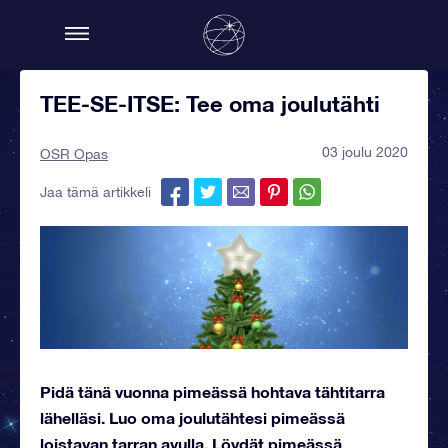
TEE-SE-ITSE: Tee oma joulutähti
03 joulu 2020
OSR Opas
Jaa tämä artikkeli
Pidä tänä vuonna pimeässä hohtava tähtitarra
lähelläsi. Luo oma joulutähtesi pimeässä
loistavan tarran avulla. Löydät pimeässä