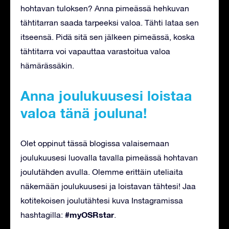
hohtavan tuloksen? Anna pimeässä hehkuvan
tähtitarran saada tarpeeksi valoa. Tähti lataa sen
itseensä. Pidä sitä sen jälkeen pimeässä, koska
tähtitarra voi vapauttaa varastoitua valoa
hämärässäkin.
Anna joulukuusesi loistaa
valoa tänä jouluna!
Olet oppinut tässä blogissa valaisemaan
joulukuusesi luovalla tavalla pimeässä hohtavan
joulutähden avulla. Olemme erittäin uteliaita
näkemään joulukuusesi ja loistavan tähtesi! Jaa
kotitekoisen joulutähtesi kuva Instagramissa
#myOSRstar
hashtagilla:
.