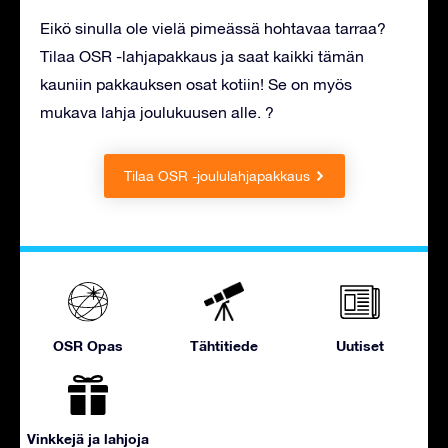
Eikö sinulla ole vielä pimeässä hohtavaa tarraa?
Tilaa OSR -lahjapakkaus ja saat kaikki tämän
kauniin pakkauksen osat kotiin! Se on myös
mukava lahja joulukuusen alle. ?
Tilaa OSR -joululahjapakkaus
OSR Opas
Tähtitiede
Uutiset
Vinkkejä ja lahjoja