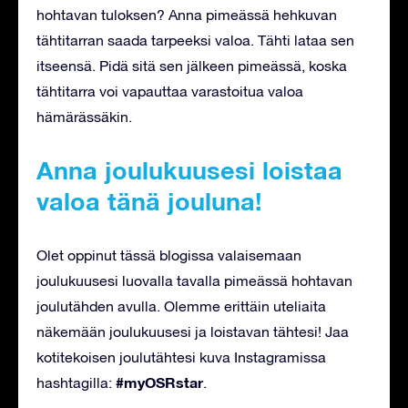
hohtavan tuloksen? Anna pimeässä hehkuvan
tähtitarran saada tarpeeksi valoa. Tähti lataa sen
itseensä. Pidä sitä sen jälkeen pimeässä, koska
tähtitarra voi vapauttaa varastoitua valoa
hämärässäkin.
Anna joulukuusesi loistaa
valoa tänä jouluna!
Olet oppinut tässä blogissa valaisemaan
joulukuusesi luovalla tavalla pimeässä hohtavan
joulutähden avulla. Olemme erittäin uteliaita
näkemään joulukuusesi ja loistavan tähtesi! Jaa
kotitekoisen joulutähtesi kuva Instagramissa
#myOSRstar
hashtagilla:
.