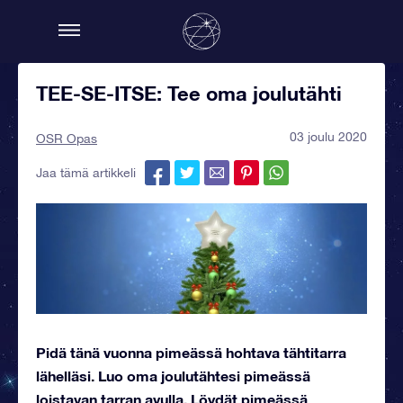
TEE-SE-ITSE: Tee oma joulutähti
03 joulu 2020
OSR Opas
Jaa tämä artikkeli
Pidä tänä vuonna pimeässä hohtava tähtitarra
lähelläsi. Luo oma joulutähtesi pimeässä
loistavan tarran avulla. Löydät pimeässä