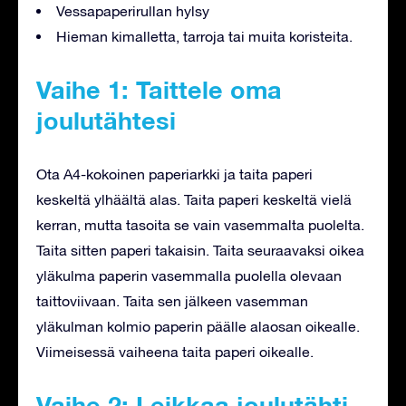
Vessapaperirullan hylsy
Hieman kimalletta, tarroja tai muita koristeita.
Vaihe 1: Taittele oma
joulutähtesi
Ota A4-kokoinen paperiarkki ja taita paperi
keskeltä ylhäältä alas. Taita paperi keskeltä vielä
kerran, mutta tasoita se vain vasemmalta puolelta.
Taita sitten paperi takaisin. Taita seuraavaksi oikea
yläkulma paperin vasemmalla puolella olevaan
taittoviivaan. Taita sen jälkeen vasemman
yläkulman kolmio paperin päälle alaosan oikealle.
Viimeisessä vaiheena taita paperi oikealle.
Vaihe 2: Leikkaa joulutähti