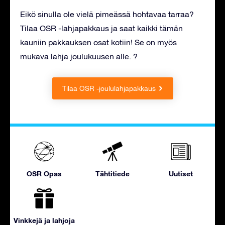
Eikö sinulla ole vielä pimeässä hohtavaa tarraa?
Tilaa OSR -lahjapakkaus ja saat kaikki tämän
kauniin pakkauksen osat kotiin! Se on myös
mukava lahja joulukuusen alle. ?
Tilaa OSR -joululahjapakkaus
OSR Opas
Tähtitiede
Uutiset
Vinkkejä ja lahjoja