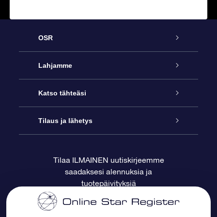
OSR
Palvelu
Lahjamme
Ota meihin yhteyttä
Online Star -lahja
Katso tähteäsi
Blogi
OSR-lahjapakkaus
Star Register
Tilaus ja lähetys
Usein kysytyt kysymykset
Supertähtilahja
OSR Star Finder -sovelluksella
Ota meihin yhteyttä
Tilaa ILMAINEN uutiskirjeemme
saadaksesi alennuksia ja
Arvostelut
OSR-lahjakortti
Henkilökohtainen Tähtisivu
Maksutiedot
tuotepäivityksiä
Yrityslahjat
One Million Stars
Toimitustiedot