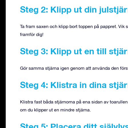
Steg 2: Klipp ut din julstjä
Ta fram saxen och klipp bort toppen på pappret. Vik s
framför dig!
Steg 3: Klipp ut en till stjä
Gör samma stjärna igen genom att använda den först
Steg 4: Klistra in dina stjä
Klistra fast båda stjärnorna på ena sidan av toarull
om du klipper ut en mindre stjärna.
Steg 5: Placera ditt självl