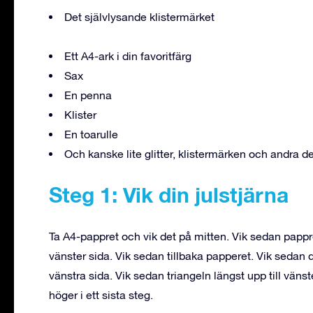
Det självlysande klistermärket
Ett A4-ark i din favoritfärg
Sax
En penna
Klister
En toarulle
Och kanske lite glitter, klistermärken och andra d
Steg 1: Vik din julstjärna
Ta A4-pappret och vik det på mitten. Vik sedan pappre
vänster sida. Vik sedan tillbaka papperet. Vik sedan d
vänstra sida. Vik sedan triangeln längst upp till vänst
höger i ett sista steg.