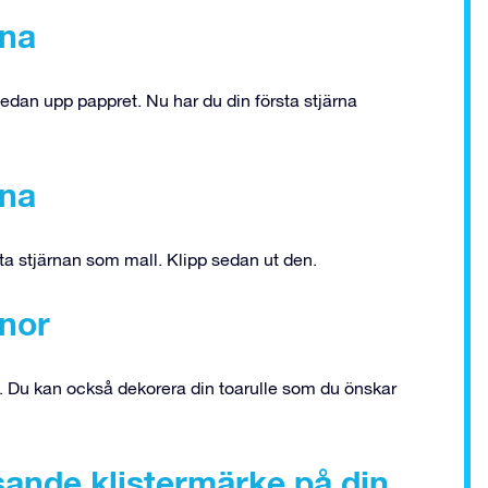
rna
edan upp pappret. Nu har du din första stjärna
rna
a stjärnan som mall. Klipp sedan ut den.
rnor
en. Du kan också dekorera din toarulle som du önskar
ysande klistermärke på din