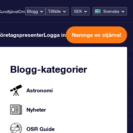
Blogg
Tillfälle
SEK
Svenska
Kundtjänst
Om
öretagspresenter
Logga in
Namnge en stjärna!
Blogg-kategorier
Astronomi
Nyheter
OSR Guide