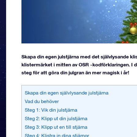
Skapa din egen julstjärna med det självlysande kli
klistermärket i mitten av OSR -kodförklaringen. I 
steg för att göra din julgran än mer magisk i år!
Skapa din egen självlysande julstjärna
Vad du behöver
Steg 1: Vik din julstjärna
Steg 2: Klipp ut din julstjärna
Steg 3: Klipp ut en till stjärna
Steg 4: Klistra in dina stjärnor