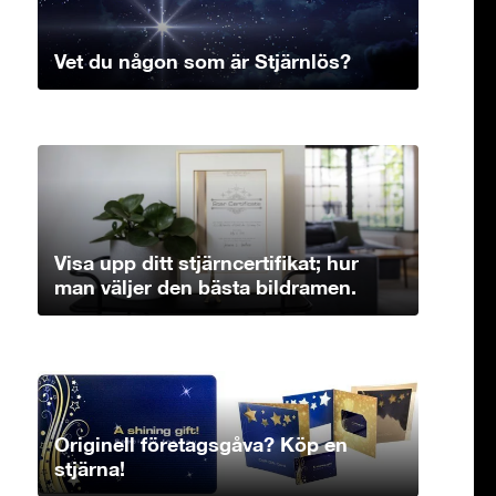
Vet du någon som är Stjärnlös?
Visa upp ditt stjärncertifikat; hur
man väljer den bästa bildramen.
Originell företagsgåva? Köp en
stjärna!