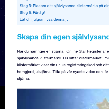
Steg 5: Placera ditt självlysande klistermärke på di
Steg 6: Färdig!
Låt din julgran lysa denna jul!
Skapa din egen självlysand
När du namnger en stjärna i Online Star Register är
självlysande klistermärke. Du hittar klistermärket i 
klistermärket visar din unika registreringskod och dit
hemgjord julstjärna! Titta på vår nyaste video och l
stjärna.