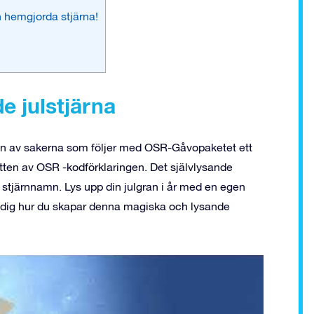
n hemgjorda stjärna!
e julstjärna
 en av sakerna som följer med OSR-Gåvopaketet ett
mitten av OSR -kodförklaringen. Det självlysande
t stjärnnamn. Lys upp din julgran i år med en egen
är dig hur du skapar denna magiska och lysande