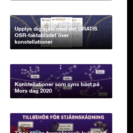
Upplys dig själv med det GRATIS
OSR-faktabladet över
konstellationer
Konstellationer som syns bäst på
Mors dag 2020
7 tips för en framgångsrik kväll med