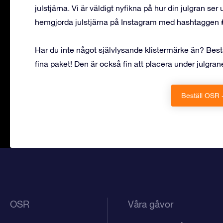
julstjärna. Vi är väldigt nyfikna på hur din julgran se
hemgjorda julstjärna på Instagram med hashtaggen
Har du inte något självlysande klistermärke än? Best
fina paket! Den är också fin att placera under julgran
Beställ OSR 
OSR
Våra gåvor