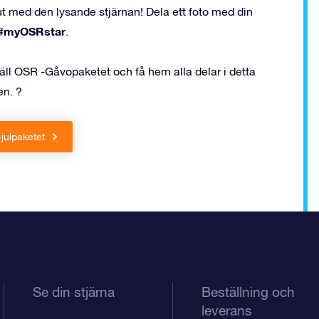
r ut med den lysande stjärnan! Dela ett foto med din
#myOSRstar
.
äll OSR -Gåvopaketet och få hem alla delar i detta
en. ?
-julpaketet
Se din stjärna
Beställning och
leverans