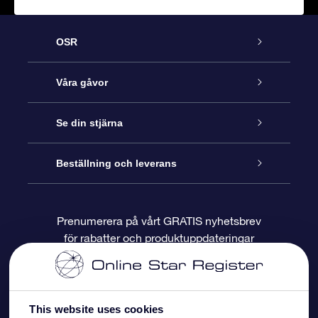
OSR
Kundtjänst
Våra gåvor
Kontakta oss
Online-Stjärngåva
Se din stjärna
Blogg
OSR Gåvopaket
Stjärnregiste
Beställning och leverans
Vanliga frågor
Super Star-gåva
OSR:s App Star Finder
Kundinloggning
Prenumerera på vårt GRATIS nyhetsbrev
för rabatter och produktuppdateringar
Recensioner
OSR Presentkort
Personlig Stjärnsida
Betalningsinformation
Företagspresenter
One Million Stars
Leveransinformation
This website uses cookies