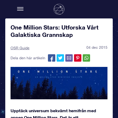
One Million Stars: Utforska Vårt
Galaktiska Grannskap
04 dec 2015
OSR Guide
Dela den här artikeln
Upptäck universum bekvämt hemifrån med
appen One Million Stars. Det är ett