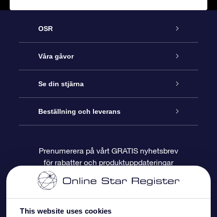
OSR
Kundtjänst
Våra gåvor
Kontakta oss
Online-Stjärngåva
Se din stjärna
Blogg
OSR Gåvopaket
Stjärnregiste
Beställning och leverans
Vanliga frågor
Super Star-gåva
OSR:s App Star Finder
Kundinloggning
Prenumerera på vårt GRATIS nyhetsbrev
för rabatter och produktuppdateringar
Recensioner
OSR Presentkort
Personlig Stjärnsida
Betalningsinformation
Företagspresenter
One Million Stars
Leveransinformation
This website uses cookies