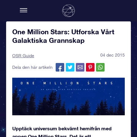
One Million Stars: Utforska Vårt
Galaktiska Grannskap
04 dec 2015
OSR Guide
Dela den här artikeln
Upptäck universum bekvämt hemifrån med
appen One Million Stars. Det är ett