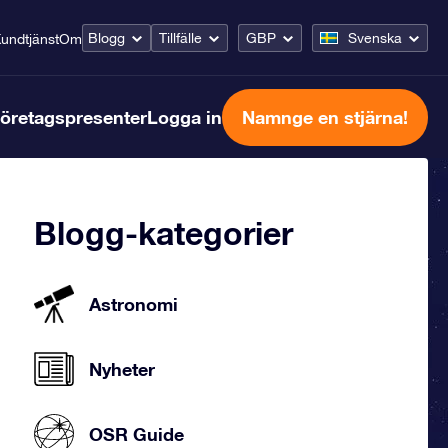
Blogg
Tillfälle
GBP
Svenska
undtjänst
Om
öretagspresenter
Logga in
Namnge en stjärna!
Blogg-kategorier
Astronomi
Nyheter
OSR Guide