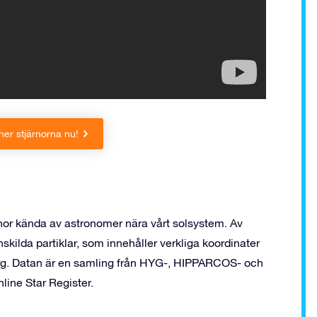
er stjärnorna nu!
ärnor kända av astronomer nära vårt solsystem. Av
ilda partiklar, som innehåller verkliga koordinater
färg. Datan är en samling från HYG-, HIPPARCOS- och
line Star Register.