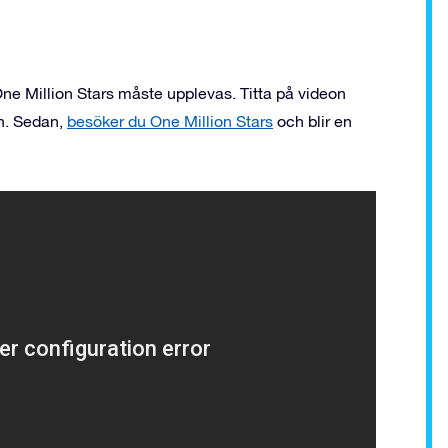
ne Million Stars måste upplevas. Titta på videon
n. Sedan,
besöker du One Million Stars
och blir en