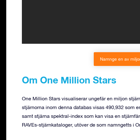
Namnge en av miljon
Om One Million Stars
One Million Stars visualiserar ungefär en miljon stj
stjärnorna inom denna databas visas 490,932 som ensk
samt stjärna spektral-index som kan visa en stjärn
RAVEs-stjärnkataloger, utöver de som namngetts i On