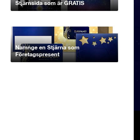
Stjärnsida som är GRATIS
Namnge en Stjärna som
Företagspresent