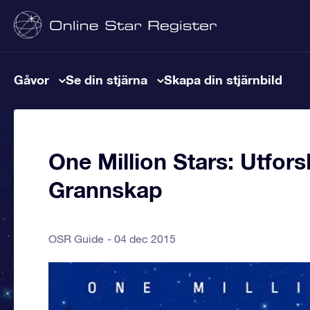
Gåvor
Se din stjärna
Skapa din stjärnbild
One Million Stars: Utfors
Grannskap
OSR Guide
04 dec 2015