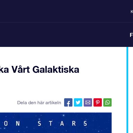
K
F
ka Vårt Galaktiska
Dela den här artikeln