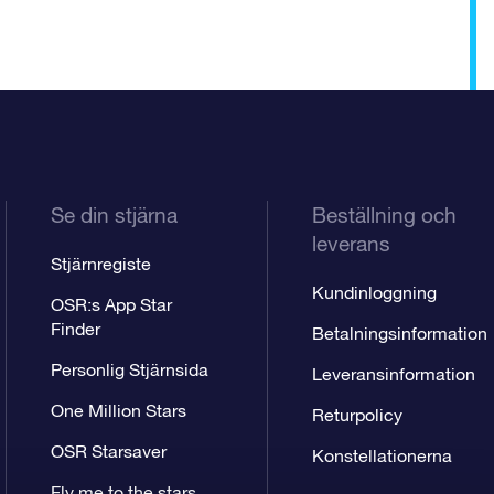
Se din stjärna
Beställning och
leverans
Stjärnregiste
Kundinloggning
OSR:s App Star
Finder
Betalningsinformation
Personlig Stjärnsida
Leveransinformation
One Million Stars
Returpolicy
OSR Starsaver
Konstellationerna
Fly me to the stars