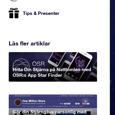
Tips & Presenter
Läs fler artiklar
Hitta Din Stjärna på Natthimlen med
OSR:s App Star Finder
Gör din Stjärngåva personlig med