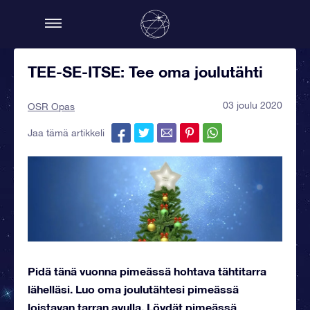
TEE-SE-ITSE: Tee oma joulutähti
03 joulu 2020
OSR Opas
Jaa tämä artikkeli
Pidä tänä vuonna pimeässä hohtava tähtitarra
lähelläsi. Luo oma joulutähtesi pimeässä
loistavan tarran avulla. Löydät pimeässä