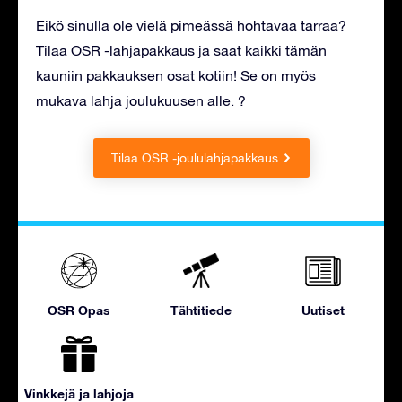
Eikö sinulla ole vielä pimeässä hohtavaa tarraa?
Tilaa OSR -lahjapakkaus ja saat kaikki tämän
kauniin pakkauksen osat kotiin! Se on myös
mukava lahja joulukuusen alle. ?
Tilaa OSR -joululahjapakkaus
OSR Opas
Tähtitiede
Uutiset
Vinkkejä ja lahjoja