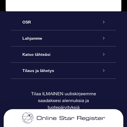
OSR
Palvelu
Lahjamme
Ota meihin yhteyttä
Online Star -lahja
Katso tähteäsi
Blogi
OSR-lahjapakkaus
Star Register
Tilaus ja lähetys
Usein kysytyt kysymykset
Supertähtilahja
OSR Star Finder -sovelluksella
Ota meihin yhteyttä
Tilaa ILMAINEN uutiskirjeemme
saadaksesi alennuksia ja
Arvostelut
OSR-lahjakortti
Henkilökohtainen Tähtisivu
Maksutiedot
tuotepäivityksiä
Yrityslahjat
One Million Stars
Toimitustiedot