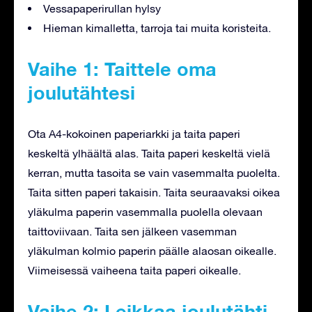
Vessapaperirullan hylsy
Hieman kimalletta, tarroja tai muita koristeita.
Vaihe 1: Taittele oma
joulutähtesi
Ota A4-kokoinen paperiarkki ja taita paperi
keskeltä ylhäältä alas. Taita paperi keskeltä vielä
kerran, mutta tasoita se vain vasemmalta puolelta.
Taita sitten paperi takaisin. Taita seuraavaksi oikea
yläkulma paperin vasemmalla puolella olevaan
taittoviivaan. Taita sen jälkeen vasemman
yläkulman kolmio paperin päälle alaosan oikealle.
Viimeisessä vaiheena taita paperi oikealle.
Vaihe 2: Leikkaa joulutähti