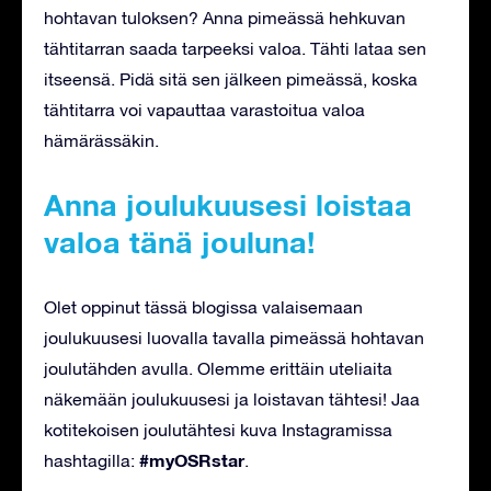
hohtavan tuloksen? Anna pimeässä hehkuvan
tähtitarran saada tarpeeksi valoa. Tähti lataa sen
itseensä. Pidä sitä sen jälkeen pimeässä, koska
tähtitarra voi vapauttaa varastoitua valoa
hämärässäkin.
Anna joulukuusesi loistaa
valoa tänä jouluna!
Olet oppinut tässä blogissa valaisemaan
joulukuusesi luovalla tavalla pimeässä hohtavan
joulutähden avulla. Olemme erittäin uteliaita
näkemään joulukuusesi ja loistavan tähtesi! Jaa
kotitekoisen joulutähtesi kuva Instagramissa
#myOSRstar
hashtagilla:
.