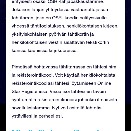
erityisesti osaksi OSR -lahjapakkaustamme.
Jokaisen lahjan yhteydessä vastaanottaja saa
tähtitarran, joka on OSR -koodin selityssivulla
yhdessä tähtitodistuksen, henkilökohtaisen kirjeen,
yksityiskohtaisen pyörivän tähtikortin ja
henkilökohtaisen viestin sisältävän tekstikortin
kanssa kauniissa kirjekuoressa.
Pimeässä hohtavassa tähtitarrassa on tähtesi nimi
ja rekisteröintikoodi. Voit käyttää henkilökohtaista
rekisteröintikoodiasi tähtesi löytämiseen Online
Star Registerissä. Visualisoi tähtesi eri tavoin
syöttämällä rekisteröintikoodisi johonkin ilmaisista
sovelluksistamme. Nyt voit esitellä tähteäsi
ystävillesi ja perheellesi.