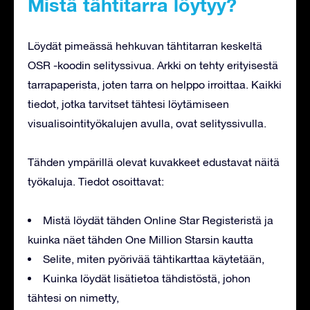
Mistä tähtitarra löytyy?
Löydät pimeässä hehkuvan tähtitarran keskeltä
OSR -koodin selityssivua. Arkki on tehty erityisestä
tarrapaperista, joten tarra on helppo irroittaa. Kaikki
tiedot, jotka tarvitset tähtesi löytämiseen
visualisointityökalujen avulla, ovat selityssivulla.
Tähden ympärillä olevat kuvakkeet edustavat näitä
työkaluja. Tiedot osoittavat:
Mistä löydät tähden Online Star Registeristä ja
kuinka näet tähden One Million Starsin kautta
Selite, miten pyörivää tähtikarttaa käytetään,
Kuinka löydät lisätietoa tähdistöstä, johon
tähtesi on nimetty,