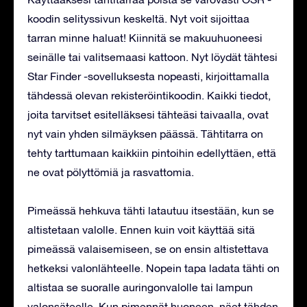
koodin selityssivun keskeltä. Nyt voit sijoittaa
tarran minne haluat! Kiinnitä se makuuhuoneesi
seinälle tai valitsemaasi kattoon. Nyt löydät tähtesi
Star Finder -sovelluksesta nopeasti, kirjoittamalla
tähdessä olevan rekisteröintikoodin. Kaikki tiedot,
joita tarvitset esitelläksesi tähteäsi taivaalla, ovat
nyt vain yhden silmäyksen päässä. Tähtitarra on
tehty tarttumaan kaikkiin pintoihin edellyttäen, että
ne ovat pölyttömiä ja rasvattomia.
Pimeässä hehkuva tähti latautuu itsestään, kun se
altistetaan valolle. Ennen kuin voit käyttää sitä
pimeässä valaisemiseen, se on ensin altistettava
hetkeksi valonlähteelle. Nopein tapa ladata tähti on
altistaa se suoralle auringonvalolle tai lampun
valonsäteelle. Kun pimennät huoneen, näet tähden