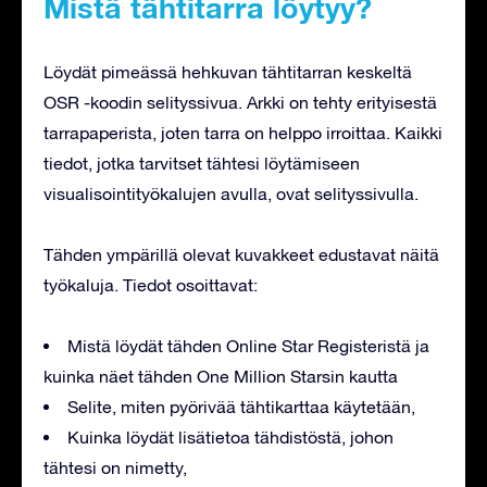
Mistä tähtitarra löytyy?
Löydät pimeässä hehkuvan tähtitarran keskeltä
OSR -koodin selityssivua. Arkki on tehty erityisestä
tarrapaperista, joten tarra on helppo irroittaa. Kaikki
tiedot, jotka tarvitset tähtesi löytämiseen
visualisointityökalujen avulla, ovat selityssivulla.
Tähden ympärillä olevat kuvakkeet edustavat näitä
työkaluja. Tiedot osoittavat:
Mistä löydät tähden Online Star Registeristä ja
kuinka näet tähden One Million Starsin kautta
Selite, miten pyörivää tähtikarttaa käytetään,
Kuinka löydät lisätietoa tähdistöstä, johon
tähtesi on nimetty,