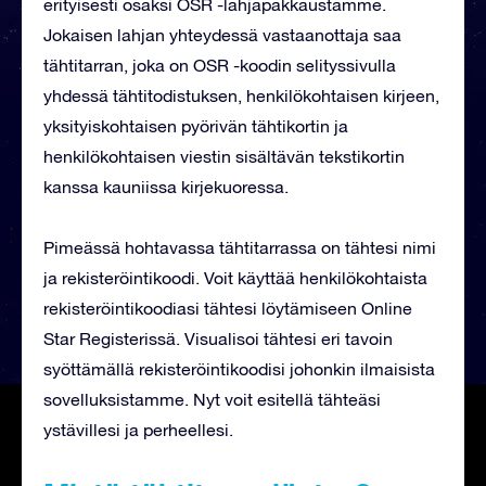
erityisesti osaksi OSR -lahjapakkaustamme.
Jokaisen lahjan yhteydessä vastaanottaja saa
tähtitarran, joka on OSR -koodin selityssivulla
yhdessä tähtitodistuksen, henkilökohtaisen kirjeen,
yksityiskohtaisen pyörivän tähtikortin ja
henkilökohtaisen viestin sisältävän tekstikortin
kanssa kauniissa kirjekuoressa.
Pimeässä hohtavassa tähtitarrassa on tähtesi nimi
ja rekisteröintikoodi. Voit käyttää henkilökohtaista
rekisteröintikoodiasi tähtesi löytämiseen Online
Star Registerissä. Visualisoi tähtesi eri tavoin
syöttämällä rekisteröintikoodisi johonkin ilmaisista
sovelluksistamme. Nyt voit esitellä tähteäsi
ystävillesi ja perheellesi.