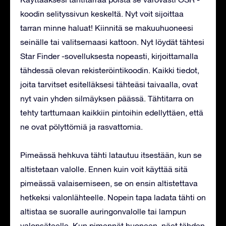
koodin selityssivun keskeltä. Nyt voit sijoittaa
tarran minne haluat! Kiinnitä se makuuhuoneesi
seinälle tai valitsemaasi kattoon. Nyt löydät tähtesi
Star Finder -sovelluksesta nopeasti, kirjoittamalla
tähdessä olevan rekisteröintikoodin. Kaikki tiedot,
joita tarvitset esitelläksesi tähteäsi taivaalla, ovat
nyt vain yhden silmäyksen päässä. Tähtitarra on
tehty tarttumaan kaikkiin pintoihin edellyttäen, että
ne ovat pölyttömiä ja rasvattomia.
Pimeässä hehkuva tähti latautuu itsestään, kun se
altistetaan valolle. Ennen kuin voit käyttää sitä
pimeässä valaisemiseen, se on ensin altistettava
hetkeksi valonlähteelle. Nopein tapa ladata tähti on
altistaa se suoralle auringonvalolle tai lampun
valonsäteelle. Kun pimennät huoneen, näet tähden