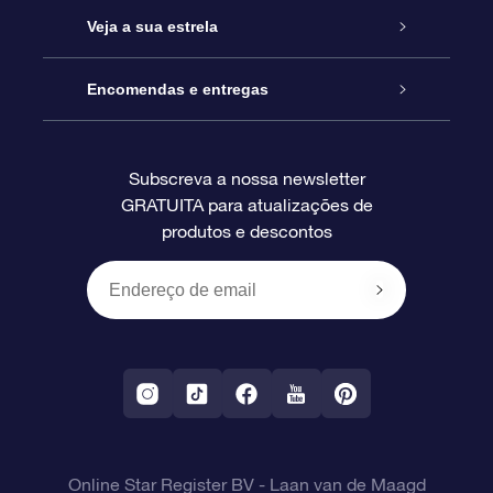
Contactos
Prenda Star Online
Veja a sua estrela
O Blog
Pacote Prenda OSR
Registo de Estrela
Encomendas e entregas
Perguntas Frequentes
Super Presente Estrela
App OSR Star Finder
Login do Cliente
Subscreva a nossa newsletter
GRATUITA para atualizações de
Avaliações
O Cartão Presente OSR
Página de Estrela personalizada
Informação de pagamento
produtos e descontos
Presentes corporativos
Um Milhão de Estrelas
Informação de envio
OSR screensaver de estrela
Política de Devolução
App RV fly me to the stars
Constelações
Online Star Register BV
- Laan van de Maagd