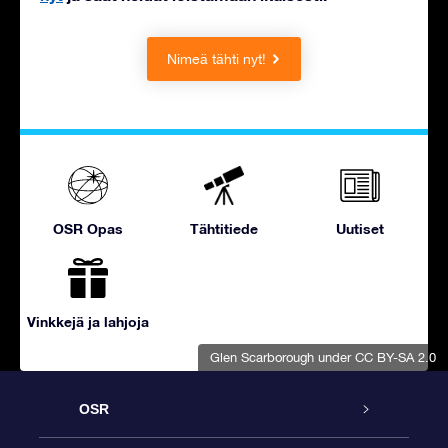
Nimeä tähti nyt!
OSR Opas
Tähtitiede
Uutiset
Vinkkejä ja lahjoja
Glen Scarborough
under CC BY-SA 2.0
OSR