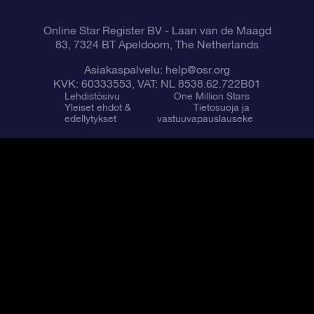
Online Star Register BV
- Laan van de Maagd
83, 7324 BT Apeldoorn, The Netherlands
Asiakaspalvelu:
help@osr.org
KVK: 60333553, VAT: NL 8538.62.722B01
Lehdistösivu
One Million Stars
Yleiset ehdot &
Tietosuoja ja
edellytykset
vastuuvapauslauseke