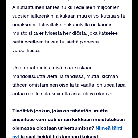
Ainutlaatuinen tähtesi tuikkii edelleen miljoonien
vuosien jälkeenkin ja kukaan muu ei voi kutsua sitä
omakseen. Tulevillakin sukupolvilla on kaunis
muisto siitä erityisestä henkilöstä, joka katselee
heitä edelleen taivaalta, sieltä pienestä
valopilkusta.
Useimmat meistä eivät saa koskaan
mahdollisuutta vierailla tähdissä, mutta ikioman
tähden omistaminen öiseltä taivaalta, on upea tapa
antaa meille siitä kuviteltavissa oleva elämys.
Tiedätkö jonkun, joka on tähdetön, mutta
ansaitsee varmasti oman kirkkaan muistutuksen
olemassa olostaan universumissa?
Nimeä tähti
nyt
ja saat heidät loistamaan ikuisesti.