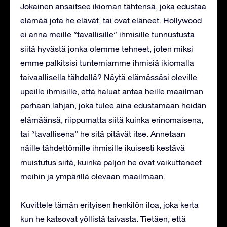
Jokainen ansaitsee ikioman tähtensä, joka edustaa
elämää jota he elävät, tai ovat eläneet. Hollywood
ei anna meille ”tavallisille” ihmisille tunnustusta
siitä hyvästä jonka olemme tehneet, joten miksi
emme palkitsisi tuntemiamme ihmisiä ikiomalla
taivaallisella tähdellä? Näytä elämässäsi oleville
upeille ihmisille, että haluat antaa heille maailman
parhaan lahjan, joka tulee aina edustamaan heidän
elämäänsä, riippumatta siitä kuinka erinomaisena,
tai “tavallisena” he sitä pitävät itse. Annetaan
näille tähdettömille ihmisille ikuisesti kestävä
muistutus siitä, kuinka paljon he ovat vaikuttaneet
meihin ja ympärillä olevaan maailmaan.
Kuvittele tämän erityisen henkilön iloa, joka kerta
kun he katsovat yöllistä taivasta. Tietäen, että