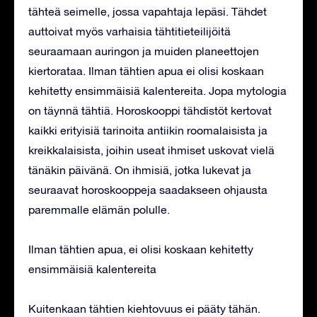
tähteä seimelle, jossa vapahtaja lepäsi. Tähdet
auttoivat myös varhaisia tähtitieteilijöitä
seuraamaan auringon ja muiden planeettojen
kiertorataa. Ilman tähtien apua ei olisi koskaan
kehitetty ensimmäisiä kalentereita. Jopa mytologia
on täynnä tähtiä. Horoskooppi tähdistöt kertovat
kaikki erityisiä tarinoita antiikin roomalaisista ja
kreikkalaisista, joihin useat ihmiset uskovat vielä
tänäkin päivänä. On ihmisiä, jotka lukevat ja
seuraavat horoskooppeja saadakseen ohjausta
paremmalle elämän polulle.
Ilman tähtien apua, ei olisi koskaan kehitetty
ensimmäisiä kalentereita
Kuitenkaan tähtien kiehtovuus ei pääty tähän.