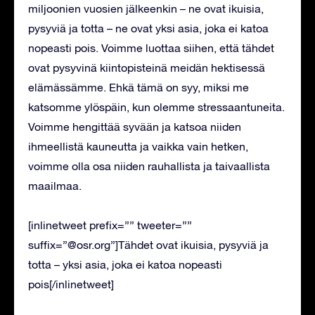
miljoonien vuosien jälkeenkin – ne ovat ikuisia,
pysyviä ja totta – ne ovat yksi asia, joka ei katoa
nopeasti pois. Voimme luottaa siihen, että tähdet
ovat pysyvinä kiintopisteinä meidän hektisessä
elämässämme. Ehkä tämä on syy, miksi me
katsomme ylöspäin, kun olemme stressaantuneita.
Voimme hengittää syvään ja katsoa niiden
ihmeellistä kauneutta ja vaikka vain hetken,
voimme olla osa niiden rauhallista ja taivaallista
maailmaa.
[inlinetweet prefix=”” tweeter=””
suffix=”@osr.org”]Tähdet ovat ikuisia, pysyviä ja
totta – yksi asia, joka ei katoa nopeasti
pois[/inlinetweet]