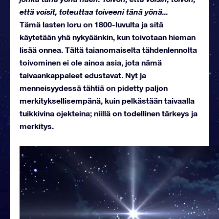
että voisit, toteuttaa toiveeni tänä yönä...
Tämä lasten loru on 1800-luvulta ja sitä
käytetään yhä nykyäänkin, kun toivotaan hieman
lisää onnea. Tältä taianomaiselta tähdenlennolta
toivominen ei ole ainoa asia, jota nämä
taivaankappaleet edustavat. Nyt ja
menneisyydessä tähtiä on pidetty paljon
merkityksellisempänä, kuin pelkästään taivaalla
tuikkivina ojekteina; niillä on todellinen tärkeys ja
merkitys.