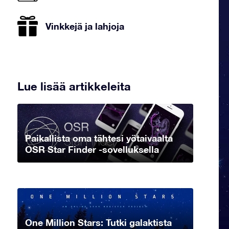
Vinkkejä ja lahjoja
Lue lisää artikkeleita
Paikallista oma tähtesi yötaivaalta
OSR Star Finder -sovelluksella
One Million Stars: Tutki galaktista