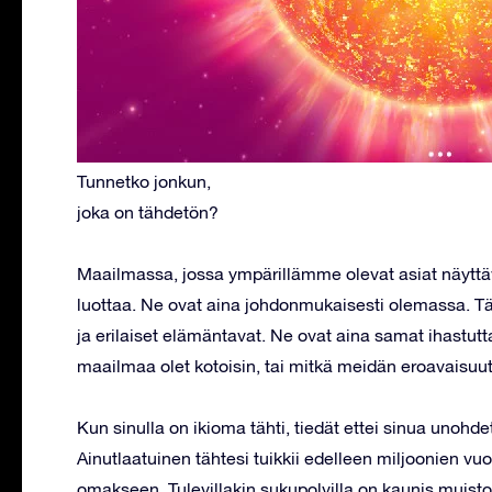
Tunnetko jonkun,
joka on tähdetön?
Maailmassa, jossa ympärillämme olevat asiat näyttä
luottaa. Ne ovat aina johdonmukaisesti olemassa. Täh
ja erilaiset elämäntavat. Ne ovat aina samat ihastutta
maailmaa olet kotoisin, tai mitkä meidän eroavaisu
Kun sinulla on ikioma tähti, tiedät ettei sinua unohd
Ainutlaatuinen tähtesi tuikkii edelleen miljoonien vu
omakseen. Tulevillakin sukupolvilla on kaunis muisto s