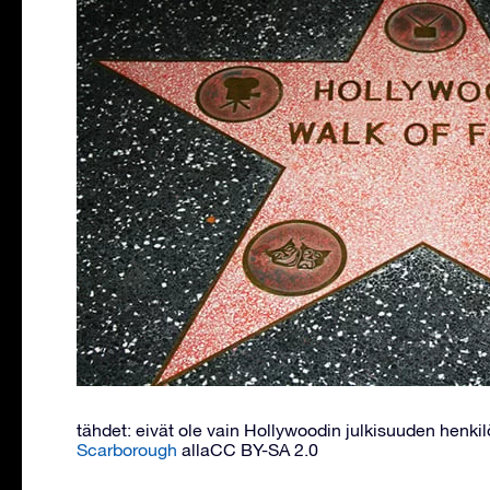
tähdet: eivät ole vain Hollywoodin julkisuuden henkilö
Scarborough
allaCC BY-SA 2.0