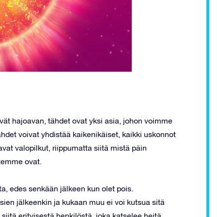
vät hajoavan, tähdet ovat yksi asia, johon voimme
det voivat yhdistää kaikenikäiset, kaikki uskonnot
vat valopilkut, riippumatta siitä mistä päin
utemme ovat.
eta, edes senkään jälkeen kun olet pois.
osien jälkeenkin ja kukaan muu ei voi kutsua sitä
iitä erityisestä henkilöstä, joka katselee heitä