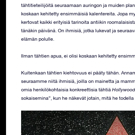
tähtitieteilijöitä seuraamaan auringon ja muiden plane
koskaan kehitetty ensimmäisiä kalentereita. Jopa my
kertovat kaikki erityisiä tarinoita antiikin roomalaisis
tänäkin päivänä. On ihmisiä, jotka lukevat ja seur
elämän polulle.
Ilman tähtien apua, ei olisi koskaan kehitetty ensimm
Kuitenkaan tähtien kiehtovuus ei pääty tähän. Annam
seuraamme niitä ihmisiä, joilla on mainetta ja mammo
omia henkilökohtaisia konkreettisia tähtiä
Hollywood
sokaisemina”, kun he näkevät jotain, mitä he todella 