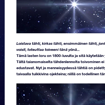
Loistava tähti, kirkas tähti, ensimmäinen tähti, jon
voisit, toteuttaa toiveeni tänä yönä...
Tämä lasten loru on 1800-luvulta ja sitä käytetään
Tältä taianomaiselta tähdenlennolta toivominen ei
edustavat. Nyt ja menneisyydessä tähtiä on pidett
taivaalla tuikkivina ojekteina; niillä on todellinen t