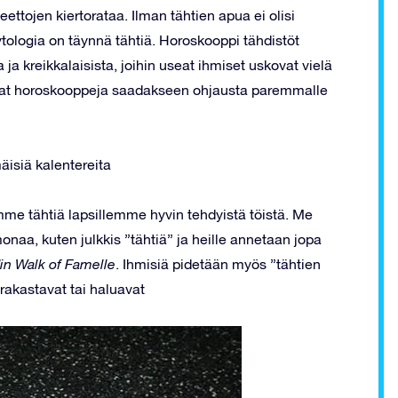
ettojen kiertorataa. Ilman tähtien apua ei olisi
tologia on täynnä tähtiä. Horoskooppi tähdistöt
ta ja kreikkalaisista, joihin useat ihmiset uskovat vielä
aavat horoskooppeja saadakseen ohjausta paremmalle
äisiä kalentereita
me tähtiä lapsillemme hyvin tehdyistä töistä. Me
naa, kuten julkkis ”tähtiä” ja heille annetaan jopa
in Walk of Famelle
. Ihmisiä pidetään myös ”tähtien
rakastavat tai haluavat