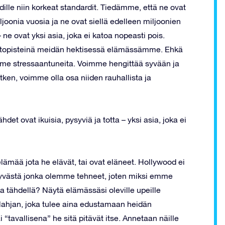
lle niin korkeat standardit. Tiedämme, että ne ovat
iljoonia vuosia ja ne ovat siellä edelleen miljoonien
– ne ovat yksi asia, joka ei katoa nopeasti pois.
iintopisteinä meidän hektisessä elämässämme. Ehkä
me stressaantuneita. Voimme hengittää syvään ja
tken, voimme olla osa niiden rauhallista ja
det ovat ikuisia, pysyviä ja totta – yksi asia, joka ei
ämää jota he elävät, tai ovat eläneet. Hollywood ei
tä hyvästä jonka olemme tehneet, joten miksi emme
la tähdellä? Näytä elämässäsi oleville upeille
 lahjan, joka tulee aina edustamaan heidän
“tavallisena” he sitä pitävät itse. Annetaan näille