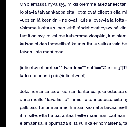
On olemassa hyvä syy, miksi olemme asettaneet tähdi
loistavia taivaankappaleita, jotka ovat olleet siellä m
vuosien jälkeenkin – ne ovat ikuisia, pysyviä ja totta 
Voimme luottaa siihen, että tähdet ovat pysyvinä k
tämä on syy, miksi me katsomme ylöspäin, kun olem
katsoa niiden ihmeellistä kauneutta ja vaikka vain he
taivaallista maailmaa.
[inlinetweet prefix=”” tweeter=”” suffix=”@osr.org”]Täh
katoa nopeasti pois[/inlinetweet]
Jokainen ansaitsee ikioman tähtensä, joka edustaa el
anna meille ”tavallisille” ihmisille tunnustusta sii
palkitsisi tuntemiamme ihmisiä ikiomalla taivaallisel
ihmisille, että haluat antaa heille maailman parhaan
elämäänsä, riippumatta siitä kuinka erinomaisena, tai 