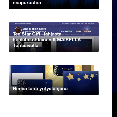
naapurustoa
Tee Star Gift –lahjasta
henkilökohtainen ILMAISELLA
Tähtisivulla
Nimeä tähti yrityslahjana