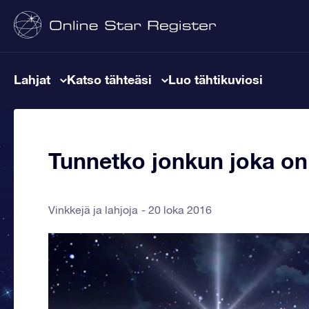
Lahjat
Katso tähteäsi
Luo tähtikuviosi
Tunnetko jonkun joka on 
Vinkkejä ja lahjoja
20 loka 2016