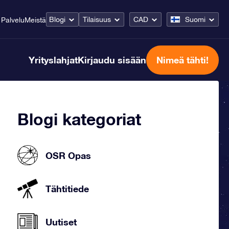
Blogi
Tilaisuus
CAD
Suomi
Palvelu
Meistä
Yrityslahjat
Kirjaudu sisään
Nimeä tähti!
Blogi kategoriat
OSR Opas
Tähtitiede
Uutiset