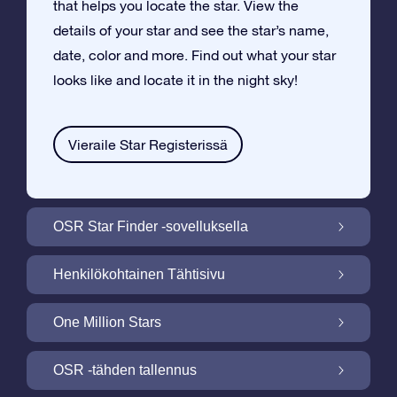
that helps you locate the star. View the
details of your star and see the star’s name,
date, color and more. Find out what your star
looks like and locate it in the night sky!
Vieraile Star Registerissä
OSR Star Finder -sovelluksella
Paikallista oma tähtesi yötaivaalta OSR
Henkilökohtainen Tähtisivu
Star Finder -sovelluksella
Tee Star Gift –lahjasta henkilökohtainen
One Million Stars
ilmaisella Tähtisivulla
One Million Stars: Tutki galaktista
OSR -tähden tallennus
naapurustoa