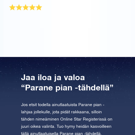
Ylitti odotukseni
Tämä ylitti odotukseni, ja oli täydellinen lahja isälleni.
Toivottavasti hän voi käyttää tähtivoimaa
parantuakseen pian!
Jaa iloa ja valoa
“Parane pian -tähdellä”
Jos etsit todella ainutlaatuista Parane pian -
lahjaa jollekulle, jota pidät rakkaana, silloin
tähden nimeäminen Online Star Registerissä on
juuri oikea valinta. Tuo hymy heidän kasvoilleen
tällä ainutlaatuisella Parane pian -tähdellä.