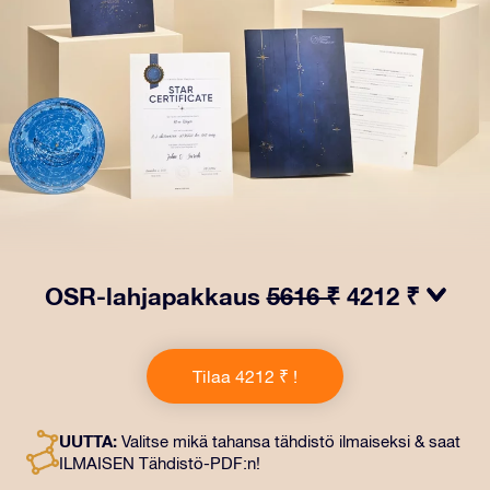
OSR-lahjapakkaus
5616 ₹
4212 ₹
Saa silmät loistamaan OSR-lahjapakkauksellamme!
Tämä lahja sisältää kauniin kirjekuoren ja
Tilaa 4212 ₹ !
henkilökohtaiset ​​asiakirjat, jotka lähetetään
valitsemaasi osoitteeseen. Saat myös digitaaliset
asiakirjat ja ilmaisen sovellustemme käytön. Tämä on
UUTTA:
Valitse mikä tahansa tähdistö ilmaiseksi & saat
maaginen tapa antaa ikuinen lahja ystäville ja rakkaille.
ILMAISEN Tähdistö-PDF:n!