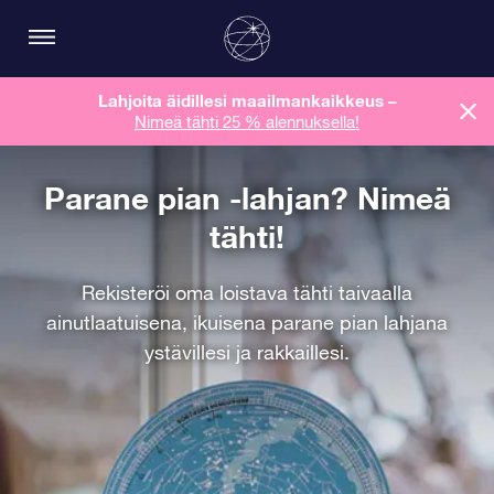
Lahjoita äidillesi maailmankaikkeus
–
Nimeä tähti 25 % alennuksella!
Parane pian -lahjan? Nimeä
tähti!
Rekisteröi oma loistava tähti taivaalla
ainutlaatuisena, ikuisena parane pian lahjana
ystävillesi ja rakkaillesi.