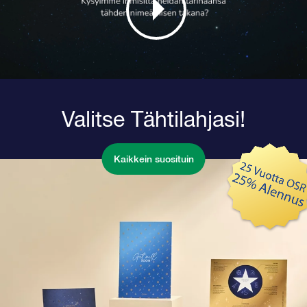
Valitse Tähtilahjasi!
Kaikkein suosituin