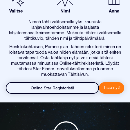
Valitse
Nimi
Anna
Nimeä tähti valitsemalla yksi kauniista
lahjavaihtoehdoistamme ja laajasta
lahjateemavalikoimastamme. Mukauta tähtesi valitsemalla
tähtikuvio, tähden nimi ja tähtipäivämäärä.
Henkilökohtaisen, Parane pian -tähden rekisteröiminen on
loistava tapa tuoda valoa niiden elämään, jotka sitä eniten
tarvitsevat. Osta tähtilahja nyt ja voit etsiä tähtesi
muutamassa minuutissa Online-tähtirekisteristä. Löydät
tähdesi Star Finder -sovelluksellamme ja luomme
muokattavan Tähtisivun.
Tilaa nyt!
Online Star Registeristä