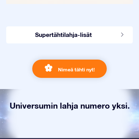
Supertähtilahja-lisät
Nimeä tähti nyt!
Universumin lahja numero yksi.