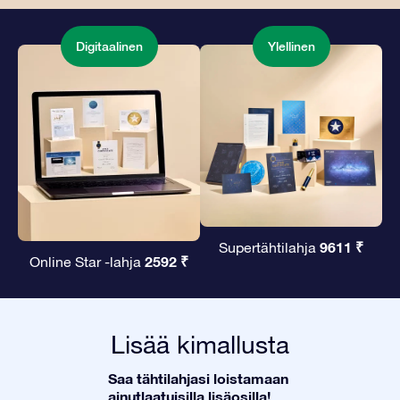
Digitaalinen
Ylellinen
9611 ₹
Supertähtilahja
2592 ₹
Online Star -lahja
Lisää kimallusta
Saa tähtilahjasi loistamaan
ainutlaatuisilla lisäosilla!