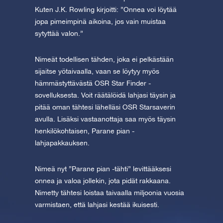
Kuten J.K. Rowling kirjoitti: ”Onnea voi löytää
jopa pimeimpinä aikoina, jos vain muistaa
sytyttää valon.”
Nimeät todellisen tähden, joka ei pelkästään
sijaitse yötaivaalla, vaan se löytyy myös
hämmästyttävästä OSR Star Finder -
sovelluksesta. Voit räätälöidä lahjasi täysin ja
pitää oman tähtesi lähelläsi OSR Starsaverin
avulla. Lisäksi vastaanottaja saa myös täysin
henkilökohtaisen, Parane pian -
lahjapakkauksen.
Nimeä nyt ”Parane pian -tähti” levittääksesi
onnea ja valoa jollekin, jota pidät rakkaana.
Nimetty tähtesi loistaa taivaalla miljoonia vuosia
varmistaen, että lahjasi kestää ikuisesti.