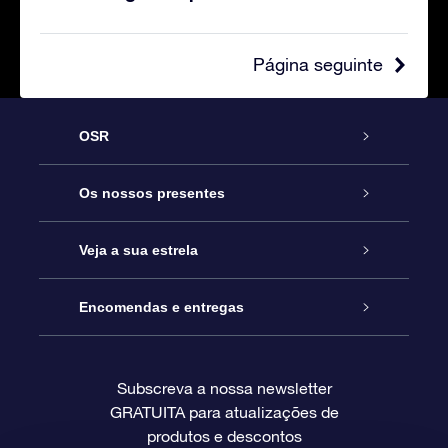
Página seguinte
OSR
Serviço
Os nossos presentes
Contactos
Prenda Star Online
Veja a sua estrela
O Blog
Pacote Prenda OSR
Registo de Estrela
Encomendas e entregas
Perguntas Frequentes
Super Presente Estrela
App OSR Star Finder
Login do Cliente
Subscreva a nossa newsletter
GRATUITA para atualizações de
Avaliações
O Cartão Presente OSR
Página de Estrela personalizada
Informação de pagamento
produtos e descontos