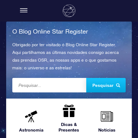
O Blog Online Star Register
Obrigado por ter visitado o Blog Online Star Register.
Aqui partilhamos as últimas novidades consigo acerca
das prendas OSR, as nossas apps e o que gostamos
mais: o universo e as estrelas!
Pesquisar
Dicas &
Astronomia
Presentes
Notícias