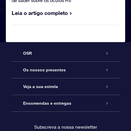
de saber sobre os óculos RV.
Leia o artigo completo
OSR
Serviço
Os nossos presentes
Contactos
Prenda Star Online
Veja a sua estrela
O Blog
Pacote Prenda OSR
Registo de Estrela
Encomendas e entregas
Perguntas Frequentes
Super Presente Estrela
App OSR Star Finder
Login do Cliente
Subscreva a nossa newsletter