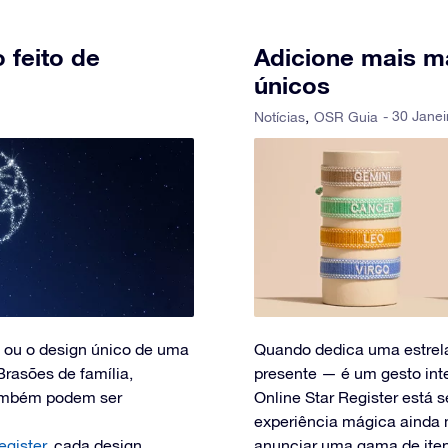
 feito de
Adicione mais m
únicos
- 30 Jane
Notícias
OSR Guia
 ou o design único de uma
Quando dedica uma estrel
Brasões de família,
presente — é um gesto int
 também podem ser
Online Star Register está 
experiência mágica ainda 
egister
, cada design
anunciar uma gama de ite