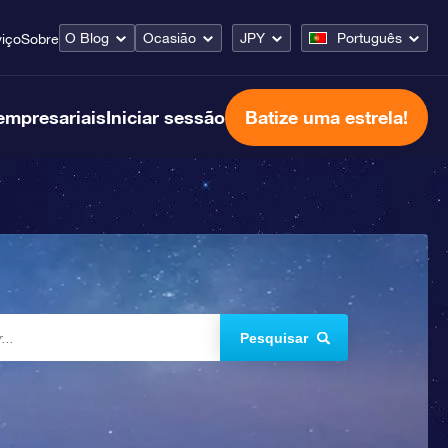
O Blog
Ocasião
JPY
Português
viço
Sobre
empresariais
Iniciar sessão
Batize uma estrela!
Pesquisar