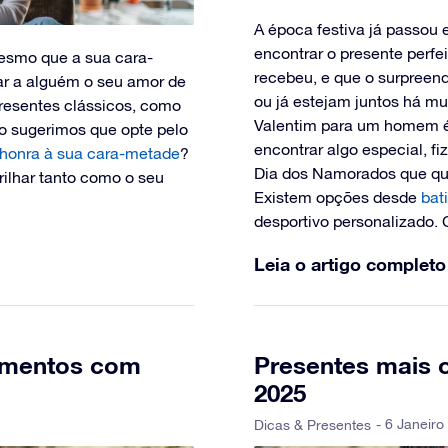
A época festiva já passou 
encontrar o presente perf
esmo que a sua cara-
recebeu, e que o surpreen
r a alguém o seu amor de
ou já estejam juntos há mu
resentes clássicos, como
Valentim para um homem é
no sugerimos que opte pelo
encontrar algo especial, fi
 honra à sua cara-metade
?
Dia dos Namorados que qu
rilhar tanto como o seu
Existem opções desde
bat
desportivo personalizado. C
Leia o artigo completo
samentos com
Presentes mais o
2025
- 6 Janeiro
Dicas & Presentes