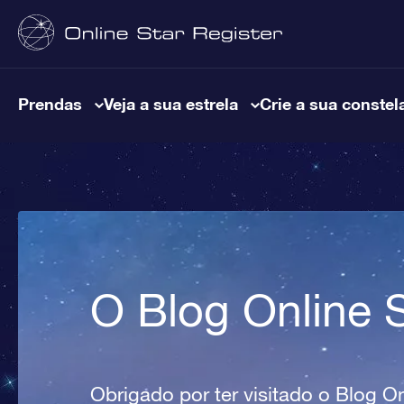
Prendas
Veja a sua estrela
Crie a sua constel
O Blog Online S
Obrigado por ter visitado o Blog On