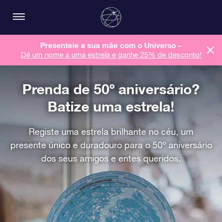
Presenteie a sua mãe com o Universo –
Dê um nome a uma estrela e ganhe 25% de desconto!
Prenda de 50º aniversário?
Batize uma estrela!
Registe uma estrela brilhante no céu, um
presente único e duradouro para o 50º aniversário
dos seus amigos e entes queridos.