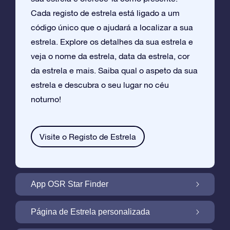
Cada registo de estrela está ligado a um
código único que o ajudará a localizar a sua
estrela. Explore os detalhes da sua estrela e
veja o nome da estrela, data da estrela, cor
da estrela e mais. Saiba qual o aspeto da sua
estrela e descubra o seu lugar no céu
noturno!
Visite o Registo de Estrela
App OSR Star Finder
Localize a Sua Própria Estrela no Céu
Página de Estrela personalizada
Noturno com a App OSR Star Finder