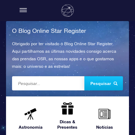
O Blog Online Star Register
Obrigado por ter visitado o Blog Online Star Register.
Aqui partilhamos as últimas novidades consigo acerca
das prendas OSR, as nossas apps e o que gostamos
mais: o universo e as estrelas!
Pesquisar
Dicas &
Astronomia
Presentes
Notícias