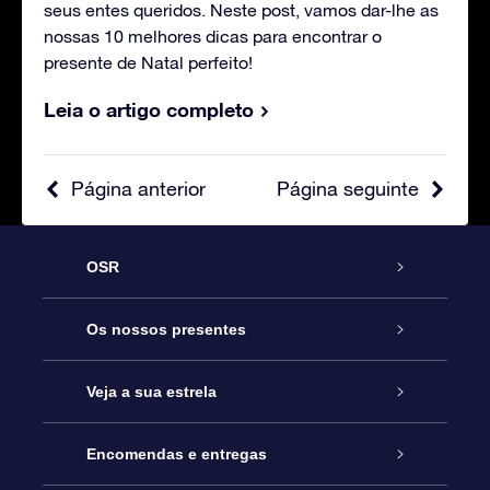
seus entes queridos. Neste post, vamos dar-lhe as
nossas 10 melhores dicas para encontrar o
presente de Natal perfeito!
Leia o artigo completo
Página anterior
Página seguinte
OSR
Serviço
Os nossos presentes
Contactos
Prenda Star Online
Veja a sua estrela
O Blog
Pacote Prenda OSR
Registo de Estrela
Encomendas e entregas