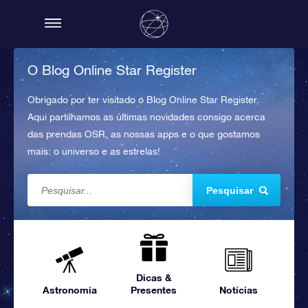
O Blog Online Star Register
Obrigado por ter visitado o Blog Online Star Register.
Aqui partilhamos as últimas novidades consigo acerca
das prendas OSR, as nossas apps e o que gostamos
mais: o universo e as estrelas!
Pesquisar
Dicas &
Astronomia
Presentes
Notícias