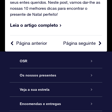
seus entes queridos. Neste post, vamos dar-lhe as
nossas 10 melhores dicas para encontrar o
presente de Natal perfeito!
Leia o artigo completo
Página anterior
Página seguinte
OSR
Serviço
Os nossos presentes
Contactos
Prenda Star Online
Veja a sua estrela
O Blog
Pacote Prenda OSR
Registo de Estrela
Encomendas e entregas