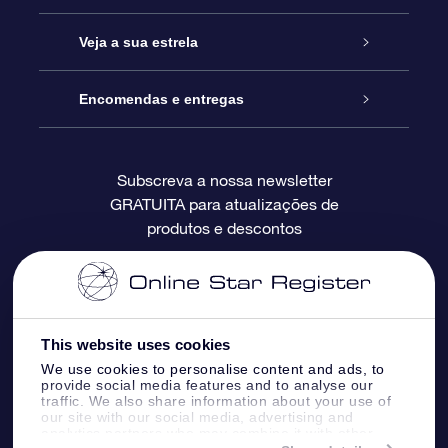
Contactos
Prenda Star Online
Veja a sua estrela
O Blog
Pacote Prenda OSR
Registo de Estrela
Encomendas e entregas
Perguntas Frequentes
Super Presente Estrela
App OSR Star Finder
Login do Cliente
Subscreva a nossa newsletter
GRATUITA para atualizações de
Avaliações
O Cartão Presente OSR
Página de Estrela personalizada
Informação de pagamento
produtos e descontos
Presentes corporativos
Um Milhão de Estrelas
Informação de envio
OSR screensaver de estrela
Política de Devolução
This website uses cookies
We use cookies to personalise content and ads, to
App RV fly me to the stars
Constelações
provide social media features and to analyse our
traffic. We also share information about your use of
our site with our social media, advertising and
analytics partners who may combine it with other