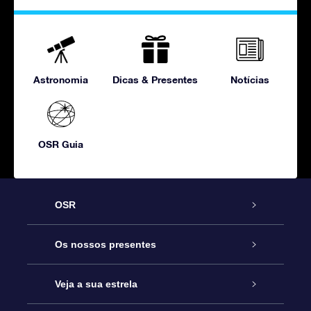
Astronomia
Dicas & Presentes
Notícias
OSR Guia
OSR
Serviço
Os nossos presentes
Contactos
Prenda Star Online
Veja a sua estrela