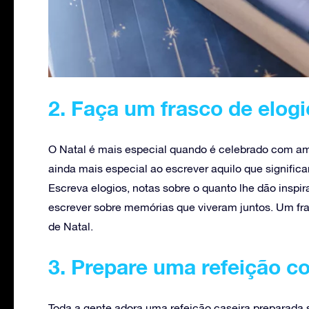
2. Faça um frasco de elogi
O Natal é mais especial quando é celebrado com ami
ainda mais especial ao escrever aquilo que significa
Escreva elogios, notas sobre o quanto lhe dão inspi
escrever sobre memórias que viveram juntos. Um fra
de Natal.
3. Prepare uma refeição c
Toda a gente adora uma refeição caseira preparada 