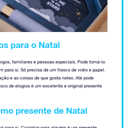
os para o Natal
gos, familiares e pessoas especiais. Pode torná-lo
m para si. Só precisa de um frasco de vidro e papel.
ração e as coisas de que gosta neles. Até pode
sco de elogios é um excelente e original presente
omo presente de Natal
só para si. Cozinhar para alguém é um presente