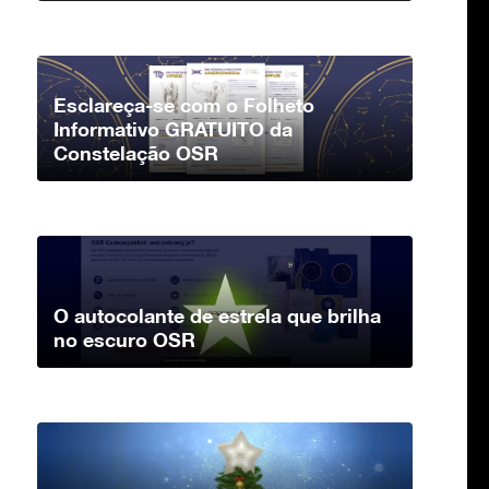
Esclareça-se com o Folheto
Informativo GRATUITO da
Constelação OSR
O autocolante de estrela que brilha
no escuro OSR