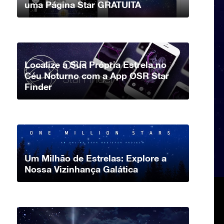
uma Página Star GRATUITA
Localize a Sua Própria Estrela no
Céu Noturno com a App OSR Star
Finder
Um Milhão de Estrelas: Explore a
Nossa Vizinhança Galática