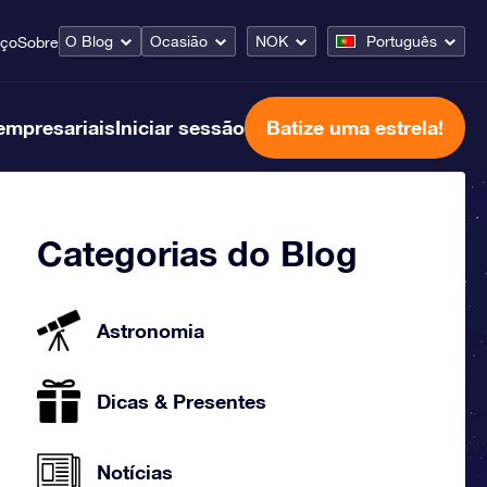
O Blog
Ocasião
NOK
Português
iço
Sobre
empresariais
Iniciar sessão
Batize uma estrela!
Categorias do Blog
Astronomia
Dicas & Presentes
Notícias