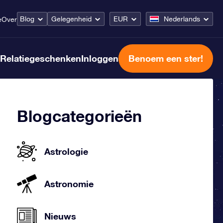
Blog
Gelegenheid
EUR
Nederlands
e
Over
Relatiegeschenken
Inloggen
Benoem een ster!
Blogcategorieën
Astrologie
Astronomie
Nieuws