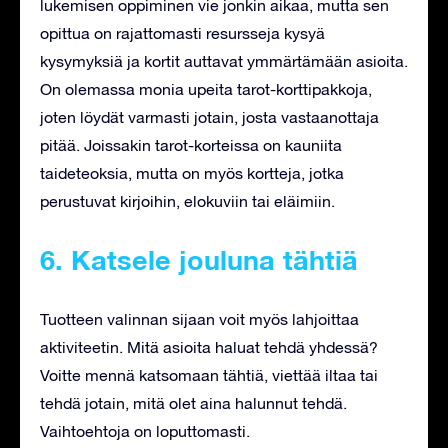
lukemisen oppiminen vie jonkin aikaa, mutta sen
opittua on rajattomasti resursseja kysyä
kysymyksiä ja kortit auttavat ymmärtämään asioita.
On olemassa monia upeita tarot-korttipakkoja,
joten löydät varmasti jotain, josta vastaanottaja
pitää. Joissakin tarot-korteissa on kauniita
taideteoksia, mutta on myös kortteja, jotka
perustuvat kirjoihin, elokuviin tai eläimiin.
6. Katsele jouluna tähtiä
Tuotteen valinnan sijaan voit myös lahjoittaa
aktiviteetin. Mitä asioita haluat tehdä yhdessä?
Voitte mennä katsomaan tähtiä, viettää iltaa tai
tehdä jotain, mitä olet aina halunnut tehdä.
Vaihtoehtoja on loputtomasti.