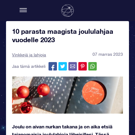
10 parasta maagista joululahjaa
vuodelle 2023
07 marras 2023
Vinkkejä ja lahjoja
Jaa tämä artikkeli
Joulu on aivan nurkan takana ja on aika etsiä
taianomaisia joululahjoja läheisillesi. Tässä