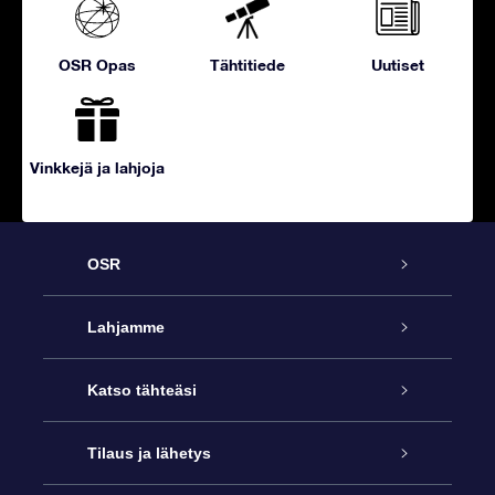
OSR Opas
Tähtitiede
Uutiset
Vinkkejä ja lahjoja
OSR
Palvelu
Lahjamme
Ota meihin yhteyttä
Online Star -lahja
Katso tähteäsi
Blogi
OSR-lahjapakkaus
Star Register
Tilaus ja lähetys