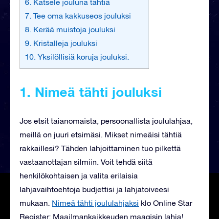
6. Katsele jouluna tähtiä
7. Tee oma kakkuseos jouluksi
8. Kerää muistoja jouluksi
9. Kristalleja jouluksi
10. Yksilöllisiä koruja jouluksi.
1. Nimeä tähti jouluksi
Jos etsit taianomaista, persoonallista joululahjaa,
meillä on juuri etsimäsi. Mikset nimeäisi tähtiä
rakkaillesi? Tähden lahjoittaminen tuo pilkettä
vastaanottajan silmiin. Voit tehdä siitä
henkilökohtaisen ja valita erilaisia
lahjavaihtoehtoja budjettisi ja lahjatoiveesi
mukaan.
Nimeä tähti joululahjaksi
klo Online Star
Register: Maailmankaikkeuden maagisin lahja!