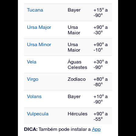
Tucana
Bayer
+15° a
Novem
-90°
Ursa Major
Ursa
+90° a
Abril
Maior
-30°
Ursa Minor
Ursa
+90° a
Junho
Maior
-10°
Vela
Águas
+30° a
Março
Celestes
-90°
Virgo
Zodíaco
+80° a
Maio
-80°
Volans
Bayer
+10° a
Março
-90°
Vulpecula
Hércules
+90° a
Setem
-55°
DICA:
Também pode instalar a
App