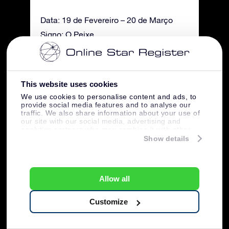
Data: 19 de Fevereiro – 20 de Março
Signo: O Peixe
Características: Flutuante, Profundo,
Imaginativo, Reativo, Indeciso
This website uses cookies
We use cookies to personalise content and ads, to
provide social media features and to analyse our
traffic. We also share information about your use of
our site with our social media, advertising and
analytics partners who may combine it with other
information that you’ve provided to them or that
Show details
they’ve collected from your use of their services.
Allow all
Créditos de imagem: Pixabay
Customize
20 Factos sobre as