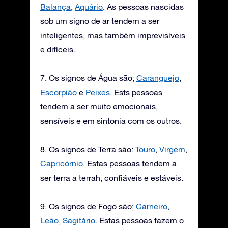
Balança
,
Aquário
. As pessoas nascidas
sob um signo de ar tendem a ser
inteligentes, mas também imprevisíveis
e difíceis.
7. Os signos de Água são;
Caranguejo
,
Escorpião
e
Peixes
. Ests pessoas
tendem a ser muito emocionais,
sensíveis e em sintonia com os outros.
8. Os signos de Terra são:
Touro
,
Virgem
,
Capricórnio
. Estas pessoas tendem a
ser terra a terrah, confiáveis e estáveis.
9. Os signos de Fogo são;
Carneiro
,
Leão
,
Sagitário
. Estas pessoas fazem o