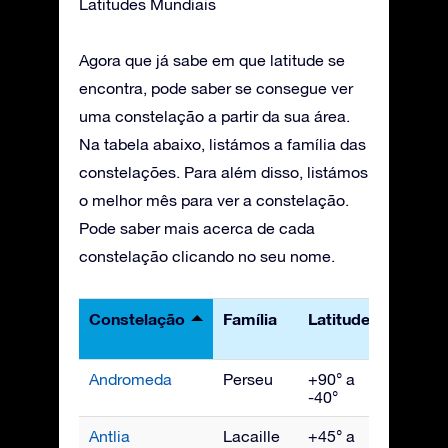
Latitudes Mundiais
Agora que já sabe em que latitude se
encontra, pode saber se consegue ver
uma constelação a partir da sua área.
Na tabela abaixo, listámos a família das
constelações. Para além disso, listámos
o melhor mês para ver a constelação.
Pode saber mais acerca de cada
constelação clicando no seu nome.
Constelação
Família
Latitudes
Melho
visto
Andromeda
Perseu
+90° a
Novem
-40°
Antlia
Lacaille
+45° a
Abril