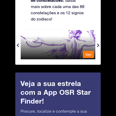
88 constelacoes:
Saiba
mais sobre cada uma das 88
constelações e os 12 signos
do zodíaco!
Andromeda - A Princesa do mito
Antli
grego
Ver
Ver
Veja a sua estrela
com a App OSR Star
Finder!
Procure, localize e contemple a sua