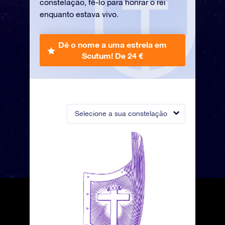
constelação, fê-lo para honrar o rei
enquanto estava vivo.
Dê o nome a uma estrela em
Scutum!
De 24 €
Selecione a sua constelação