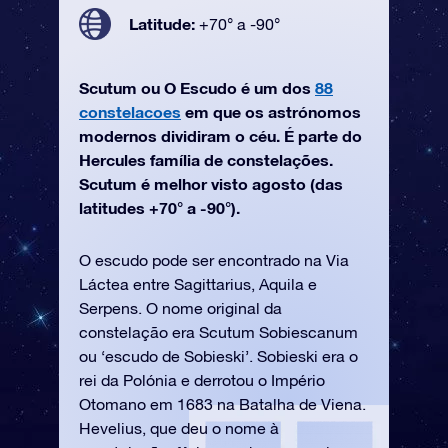
Latitude:
+70° a -90°
Scutum ou O Escudo é um dos
88
constelacoes
em que os astrónomos
modernos dividiram o céu. É parte do
Hercules família de constelações.
Scutum é melhor visto agosto (das
latitudes +70° a -90°).
O escudo pode ser encontrado na Via
Láctea entre Sagittarius, Aquila e
Serpens. O nome original da
constelação era Scutum Sobiescanum
ou ‘escudo de Sobieski’. Sobieski era o
rei da Polónia e derrotou o Império
Otomano em 1683 na Batalha de Viena.
Hevelius, que deu o nome à