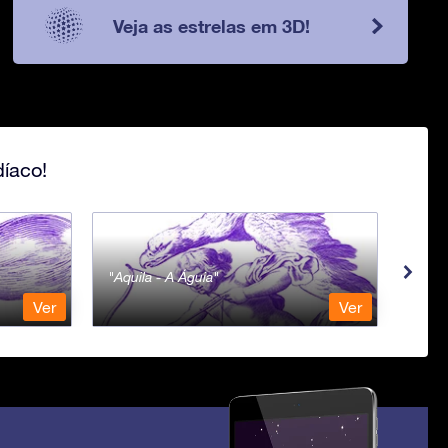
Veja as estrelas em 3D!
íaco!
Aquila - A Águia
Aqua
Ver
Ver