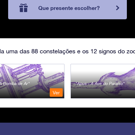
Que presente escolher?
a uma das 88 constelações e os 12 signos do zod
- A Bomba de Ar
Apus - A Ave do Paraíso
Ver