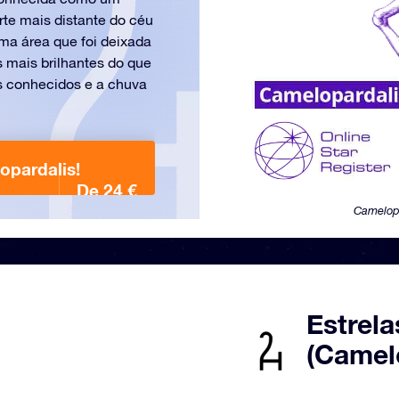
rte mais distante do céu
ma área que foi deixada
 mais brilhantes do que
s conhecidos e a chuva
opardalis!
De 24 €
Camelopa
Estrela
(Camel