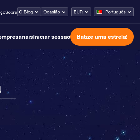
O Blog
Ocasião
EUR
Português
iço
Sobre
empresariais
Iniciar sessão
Batize uma estrela!
a