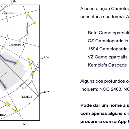
A constelação Camelopa
constitui a sua forma. 
Beta Camelopardal
CS Camelopardalis
1694 Camelopardal
VZ Camelopardalis
Kemble’s Cascade
Alguns dos profundos o
incluem: NGC 2403, N
Pode dar um nome à s
com apenas alguns cli
procure-a com a App O