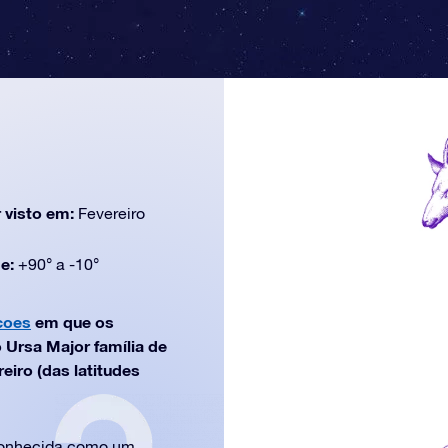
 visto em:
Fevereiro
de:
+90° a -10°
coes
em que os
 Ursa Major família de
eiro (das latitudes
 conhecida como um