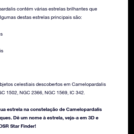
rdalis contém várias estrelas brilhantes que
Algumas destas estrelas principais são:
is
is
bjetos celestiais descobertos em Camelopardalis
GC 1502, NGC 2366, NGC 1569, IC 342.
ua estrela na constelação de Camelopardalis
ques. Dê um nome à estrela, veja-a em 3D e
SR Star Finder!