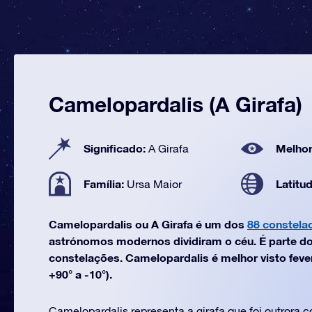
Camelopardalis (A Girafa)
Significado:
Melhor
A Girafa
Família:
Latitu
Ursa Maior
Camelopardalis ou A Girafa é um dos
88 constela
astrónomos modernos dividiram o céu. É parte do
constelações. Camelopardalis é melhor visto fever
+90° a -10°).
Camelopardalis representa a girafa que foi outrora