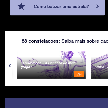
Como batizar uma estrela?
88 constelacoes:
Saiba mais sobre cad
Andromeda - A Princesa do mito
grego
Antlia 
Ver
Ver