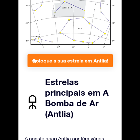
Coloque a sua estrela em Antlia!
Estrelas
principais em A
Bomba de Ar
(Antlia)
A constelação Antlia contém várias