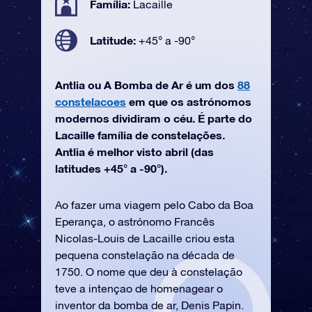
Família:
Lacaille
Latitude:
+45° a -90°
Antlia ou A Bomba de Ar é um dos
88
constelacoes
em que os astrónomos
modernos dividiram o céu. É parte do
Lacaille família de constelações.
Antlia é melhor visto abril (das
latitudes +45° a -90°).
Ao fazer uma viagem pelo Cabo da Boa
Eperança, o astrónomo Francês
Nicolas-Louis de Lacaille criou esta
pequena constelação na década de
1750. O nome que deu à constelação
teve a intençao de homenagear o
inventor da bomba de ar, Denis Papin.