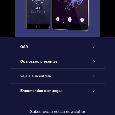
OSR
Serviço
Os nossos presentes
Contactos
Prenda Star Online
Veja a sua estrela
O Blog
Pacote Prenda OSR
Registo de Estrela
Encomendas e entregas
Perguntas Frequentes
Super Presente Estrela
App OSR Star Finder
Login do Cliente
Subscreva a nossa newsletter