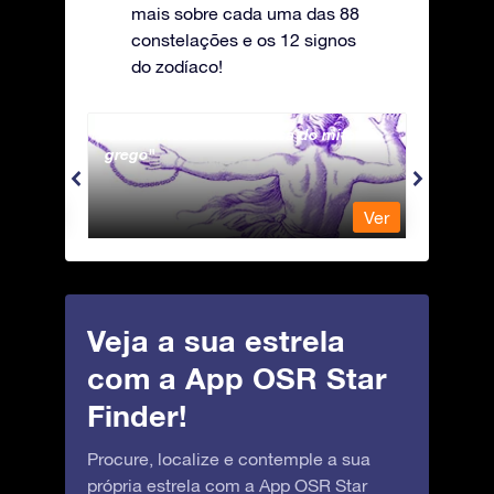
mais sobre cada uma das 88
constelações e os 12 signos
do zodíaco!
Andromeda - A Princesa do mito
Apus 
grego
Ver
Ver
Veja a sua estrela
com a App OSR Star
Finder!
Procure, localize e contemple a sua
própria estrela com a App OSR Star