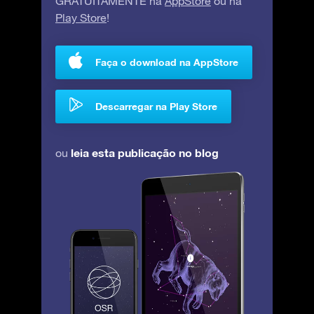
GRATUITAMENTE na
AppStore
ou na
Play Store
!
Faça o download na AppStore
Descarregar na Play Store
leia esta publicação no blog
ou