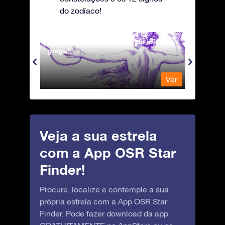
do zodíaco!
Andromeda - A Princesa do mito
Antli
grego
Ver
Ver
Veja a sua estrela
com a App OSR Star
Finder!
Procure, localize e contemple a sua
própria estrela com a App OSR Star
Finder. Pode fazer download da app