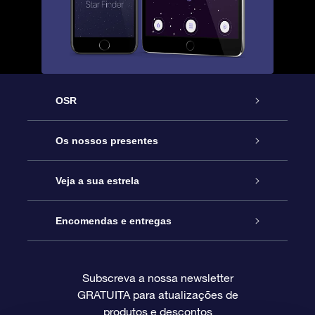
OSR
Serviço
Os nossos presentes
Contactos
Prenda Star Online
Veja a sua estrela
O Blog
Pacote Prenda OSR
Registo de Estrela
Encomendas e entregas
Perguntas Frequentes
Super Presente Estrela
App OSR Star Finder
Login do Cliente
Subscreva a nossa newsletter
GRATUITA para atualizações de
Avaliações
O Cartão Presente OSR
Página de Estrela personalizada
Informação de pagamento
produtos e descontos