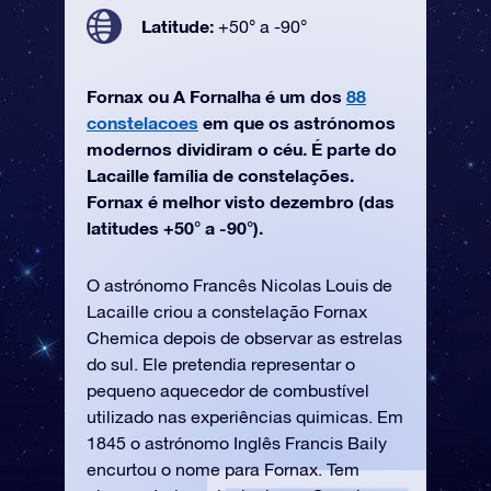
Latitude:
+50° a -90°
Fornax ou A Fornalha é um dos
88
constelacoes
em que os astrónomos
modernos dividiram o céu. É parte do
Lacaille família de constelações.
Fornax é melhor visto dezembro (das
latitudes +50° a -90°).
O astrónomo Francês Nicolas Louis de
Lacaille criou a constelação Fornax
Chemica depois de observar as estrelas
do sul. Ele pretendia representar o
pequeno aquecedor de combustível
utilizado nas experiências quimicas. Em
1845 o astrónomo Inglês Francis Baily
encurtou o nome para Fornax. Tem