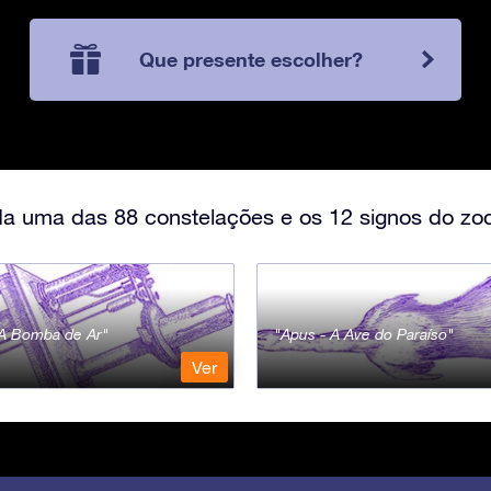
Que presente escolher?
a uma das 88 constelações e os 12 signos do zod
- A Bomba de Ar
Apus - A Ave do Paraíso
Ver