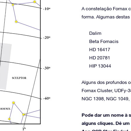
A constelação Fornax co
forma. Algumas destas e
Dalim
Beta Fornacis
HD 16417
HD 20781
HIP 13044
Alguns dos profundos o
Fornax Cluster, UDFy-3
NGC 1398, NGC 1049, 
Pode dar um nome à s
alguns cliques. Dê um