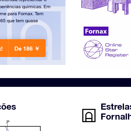
periências quimicas. Em
ome para Fornax. Tem
1365 que tem quase
!
De 186 ￥
ções
Estrela
Fornal