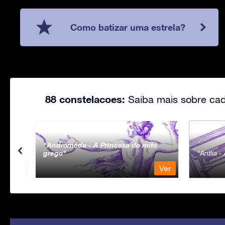
Como batizar uma estrela?
88 constelacoes:
Saiba mais sobre cad
Andromeda - A Princesa do mito
grego
Antlia 
Ver
Ver