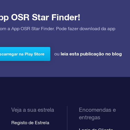
pp OSR Star Finder!
 com a App OSR Star Finder. Pode fazer download da app
leia esta publicação no blog
ou
carregar na Play Store
Veja a sua estrela
Encomendas e
entregas
Registo de Estrela
Login do Cliente