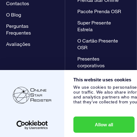
Contactos
Pacote Prenda OSR
O Blog
Super Presente
Perguntas
Estrela
Frequentes
O Cartão Presente
Avaliações
OSR
Presentes
corporativos
This website uses cookies
We use cookies to personalise
our traffic. We also share info
and analytics partners who may
that they’ve collected from you
Online Star Register BV
- Laan van de Maagd 83, 7324 BT 
,
Apoio ao Cliente:
help@osr.org
KVK: 60333553, VAT: NL 85
Allow all