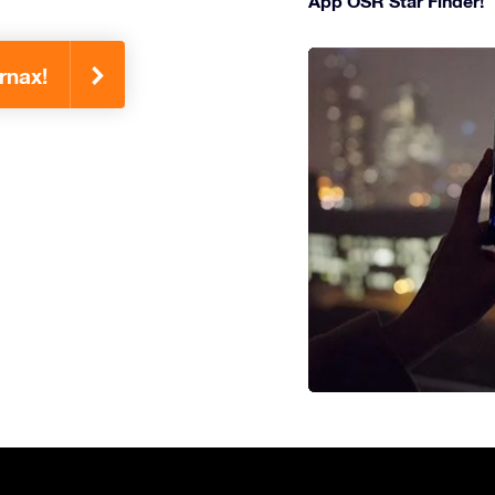
App OSR Star Finder!
rnax!