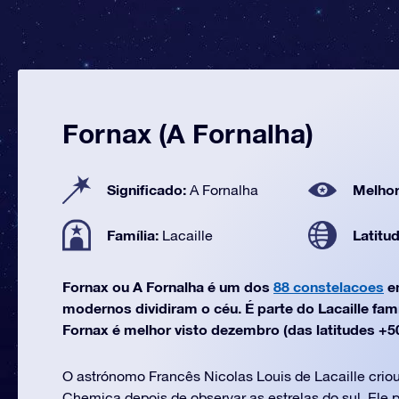
Fornax (A Fornalha)
Significado:
Melhor
A Fornalha
Família:
Latitu
Lacaille
Fornax ou A Fornalha é um dos
88 constelacoes
e
modernos dividiram o céu. É parte do Lacaille fam
Fornax é melhor visto dezembro (das latitudes +50°
O astrónomo Francês Nicolas Louis de Lacaille crio
Chemica depois de observar as estrelas do sul. Ele p