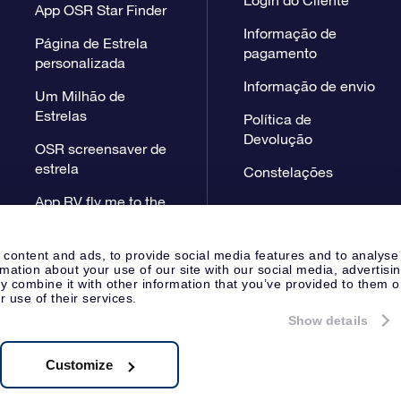
App OSR Star Finder
Informação de
Página de Estrela
pagamento
personalizada
Informação de envio
Um Milhão de
Estrelas
Política de
Devolução
OSR screensaver de
estrela
Constelações
App RV fly me to the
stars
 content and ads, to provide social media features and to analyse
rmation about your use of our site with our social media, advertisi
 combine it with other information that you’ve provided to them o
r use of their services.
Show details
Página de Imprensa
Declaração
Apeldoorn, The Netherlands
38.62.722B01
Customize