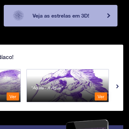
Veja as estrelas em 3D!
íaco!
Aquila - A Águia
Aqua
Ver
Ver