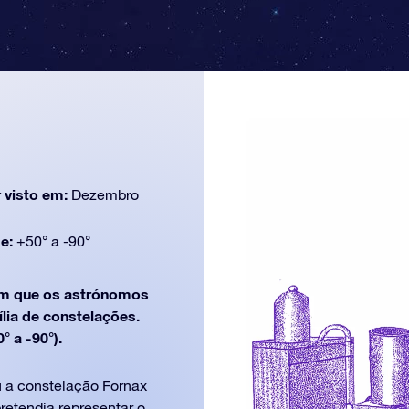
 visto em:
Dezembro
de:
+50° a -90°
m que os astrónomos
ília de constelações.
 a -90°).
u a constelação Fornax
retendia representar o