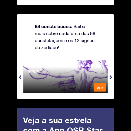
88 constelacoes:
Saiba
mais sobre cada uma das 88
constelações e os 12 signos
do zodíaco!
Andromeda - A Princesa do mito
Antli
grego
Ver
Ver
Veja a sua estrela
com a App OSR Star