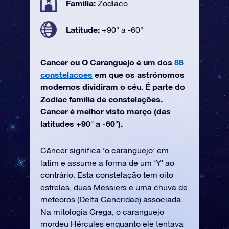
Família:
Zodíaco
Latitude:
+90° a -60°
Cancer ou O Caranguejo é um dos
88
constelacoes
em que os astrónomos
modernos dividiram o céu. É parte do
Zodiac família de constelações.
Cancer é melhor visto março (das
latitudes +90° a -60°).
Câncer significa ‘o caranguejo’ em
latim e assume a forma de um ‘Y’ ao
contrário. Esta constelação tem oito
estrelas, duas Messiers e uma chuva de
meteoros (Delta Cancridae) associada.
Na mitologia Grega, o caranguejo
mordeu Hércules enquanto ele tentava