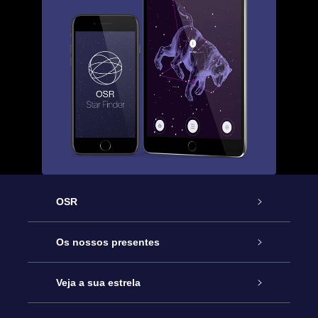
OSR
Serviço
Os nossos presentes
Contactos
Prenda Star Online
Veja a sua estrela