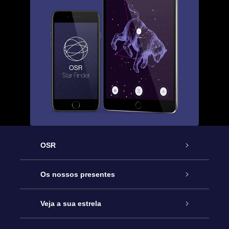
OSR
Serviço
Os nossos presentes
Contactos
Prenda Star Online
Veja a sua estrela