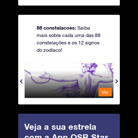
88 constelacoes:
Saiba
mais sobre cada uma das 88
constelações e os 12 signos
do zodíaco!
Andromeda - A Princesa do mito
Antli
grego
Ver
Ver
Veja a sua estrela
com a App OSR Star