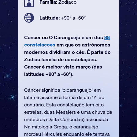
Família:
Zodíaco
Latitude:
+90° a -60°
Cancer ou O Caranguejo é um dos
88
constelacoes
em que os astrónomos
modernos dividiram o céu. É parte do
Zodiac família de constelações.
Cancer é melhor visto março (das
latitudes +90° a -60°).
Câncer significa ‘o caranguejo’ em
latim e assume a forma de um ‘Y’ ao
contrário. Esta constelação tem oito
estrelas, duas Messiers e uma chuva de
meteoros (Delta Cancridae) associada.
Na mitologia Grega, o caranguejo
mordeu Hércules enquanto ele tentava