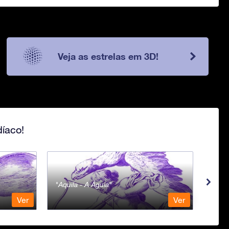
Veja as estrelas em 3D!
íaco!
Aquila - A Águia
Aqua
Ver
Ver