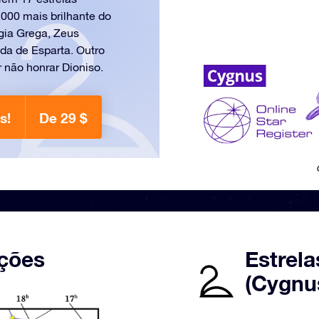
,000 mais brilhante do
gia Grega, Zeus
da de Esparta. Outro
 não honrar Dioniso.
s!
De 29 $
ções
Estrela
(Cygnu