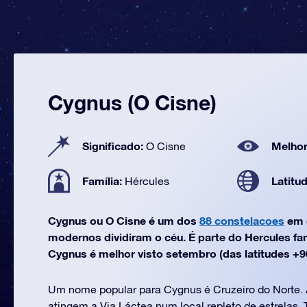
Cygnus (O Cisne)
Significado:
Melhor
O Cisne
Família:
Latitu
Hércules
Cygnus ou O Cisne é um dos
88 constelacoes
em 
modernos dividiram o céu. É parte do Hercules fa
Cygnus é melhor visto setembro (das latitudes +90
Um nome popular para Cygnus é Cruzeiro do Norte. 
atingem a Via Láctea num local repleto de estrelas. 