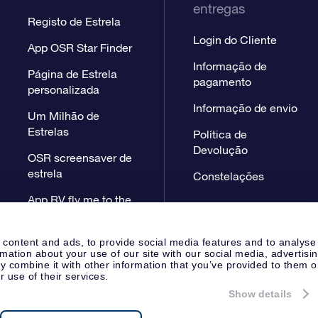
entregas
Registo de Estrela
Login do Cliente
App OSR Star Finder
Informação de
Página de Estrela
pagamento
personalizada
Informação de envio
Um Milhão de
Estrelas
Política de
Devolução
OSR screensaver de
estrela
Constelações
App RV fly me to the
stars
 content and ads, to provide social media features and to analyse
rmation about your use of our site with our social media, advertisi
 combine it with other information that you’ve provided to them o
r use of their services.
Show details
Página de Imprensa
Declaração
Apeldoorn, The Netherlands