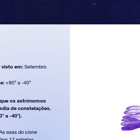
 visto em:
Setembro
de:
+90° a -40°
que os astrónomos
mília de constelações.
° a -40°).
As asas do cisne
Tem 17 estrelas