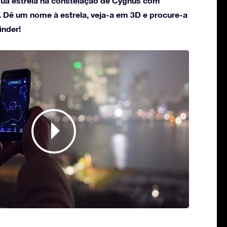
ua estrela na constelação de Cygnus com
. Dê um nome à estrela, veja-a em 3D e procure-a
inder!