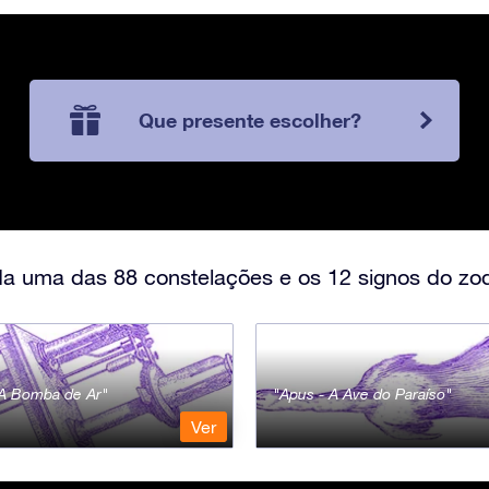
Que presente escolher?
a uma das 88 constelações e os 12 signos do zod
- A Bomba de Ar
Apus - A Ave do Paraíso
Ver