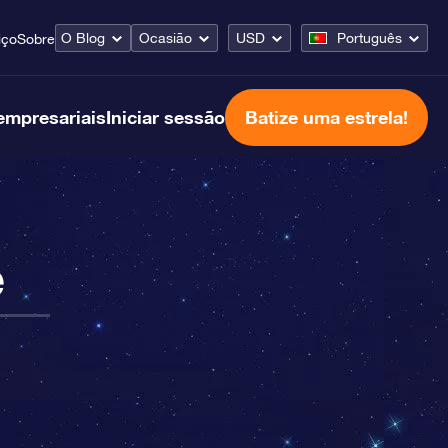
O Blog
Ocasião
USD
Português
iço
Sobre
empresariais
Iniciar sessão
Batize uma estrela!
e