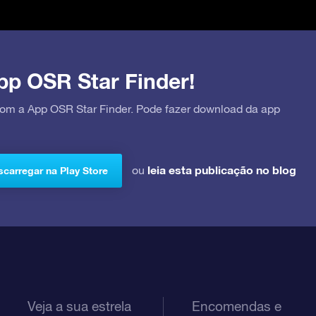
pp OSR Star Finder!
 com a App OSR Star Finder. Pode fazer download da app
leia esta publicação no blog
ou
carregar na Play Store
Veja a sua estrela
Encomendas e