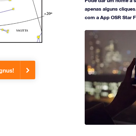
Pode dar um nome à s
apenas alguns cliques
com a App OSR Star F
gnus!