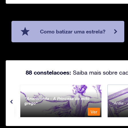
Como batizar uma estrela?
88 constelacoes:
Saiba mais sobre cad
Andromeda - A Princesa do mito
grego
Antlia 
Ver
Ver