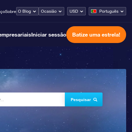
O Blog
Ocasião
USD
Português
iço
Sobre
empresariais
Iniciar sessão
Batize uma estrela!
Pesquisar