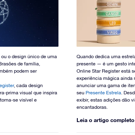
 ou o design único de uma
Quando dedica uma estrel
Brasões de família,
presente — é um gesto int
 também podem ser
Online Star Register está 
experiência mágica ainda 
egister
, cada design
anunciar uma gama de ite
a-prima visual que inspira
seu
Presente Estrela
. Desd
orna-se visível e
exibir, estas adições dão v
encantadoras.
Leia o artigo completo