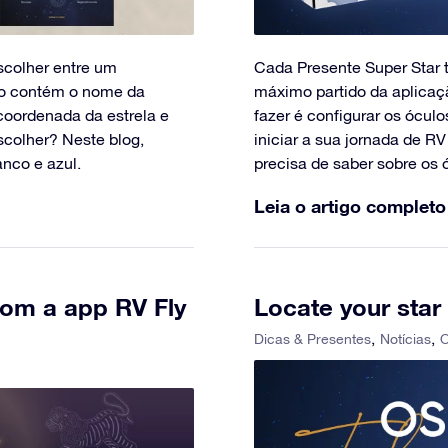
scolher entre um
Cada Presente Super Star t
ado contém o nome da
máximo partido da aplicaçã
 coordenada da estrela e
fazer é configurar os óculo
scolher? Neste blog,
iniciar a sua jornada de R
anco e azul.
precisa de saber sobre os 
Leia o artigo completo
com a app RV Fly
Locate your star
Dicas & Presentes
Notícias
O