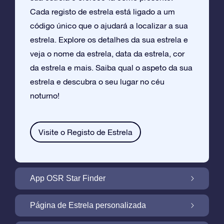
Cada registo de estrela está ligado a um
código único que o ajudará a localizar a sua
estrela. Explore os detalhes da sua estrela e
veja o nome da estrela, data da estrela, cor
da estrela e mais. Saiba qual o aspeto da sua
estrela e descubra o seu lugar no céu
noturno!
Visite o Registo de Estrela
App OSR Star Finder
Localize a Sua Própria Estrela no Céu
Página de Estrela personalizada
Noturno com a App OSR Star Finder