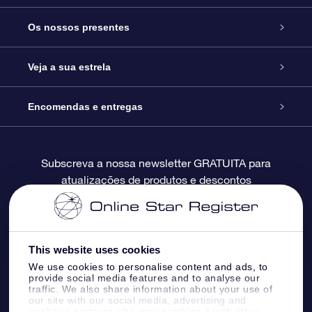
Serviço
Os nossos presentes
Contactos
Prenda Star Online
Veja a sua estrela
O Blog
Pacote Prenda OSR
Registo de Estrela
Encomendas e entregas
Perguntas Frequentes
Super Presente Estrela
App OSR Star Finder
Login do Cliente
Subscreva a nossa newsletter GRATUITA para
atualizações de produtos e descontos
Avaliações
O Cartão Presente OSR
Página de Estrela personalizada
Informação de pagamento
Presentes corporativos
Um Milhão de Estrelas
Informação de envio
This website uses cookies
OSR screensaver de estrela
Política de Devolução
We use cookies to personalise content and ads, to
provide social media features and to analyse our
traffic. We also share information about your use of
our site with our social media, advertising and
App RV fly me to the stars
Constelações
analytics partners who may combine it with other