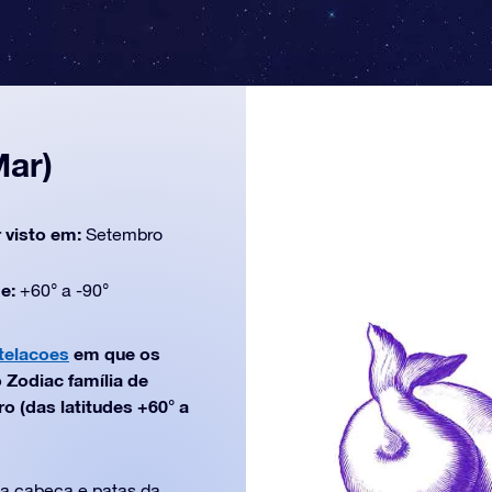
Mar)
 visto em:
Setembro
de:
+60° a -90°
telacoes
em que os
 Zodiac família de
o (das latitudes +60° a
 a cabeça e patas da