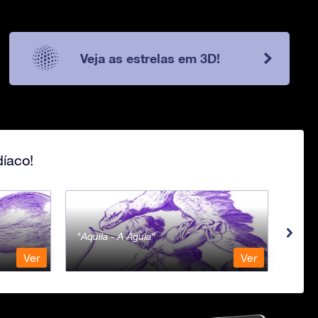
Veja as estrelas em 3D!
íaco!
Aquila - A Águia
Aqua
Ver
Ver