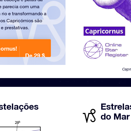
se parecia com uma
 rio e transformando a
, os Capricórnios são
e prestativas.
ornus!
De 29 $
Capr
stelações
Estrela
do Mar