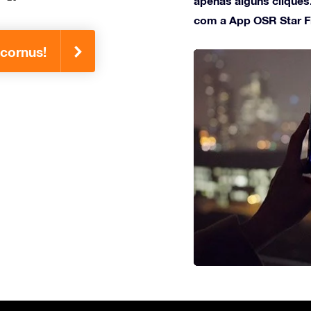
apenas alguns cliques
com a App OSR Star F
icornus!