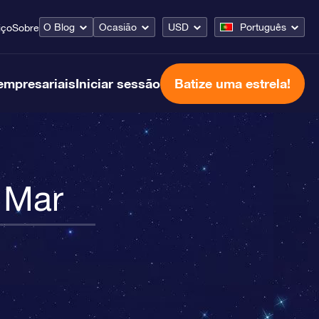
O Blog
Ocasião
USD
Português
iço
Sobre
empresariais
Iniciar sessão
Batize uma estrela!
 Mar