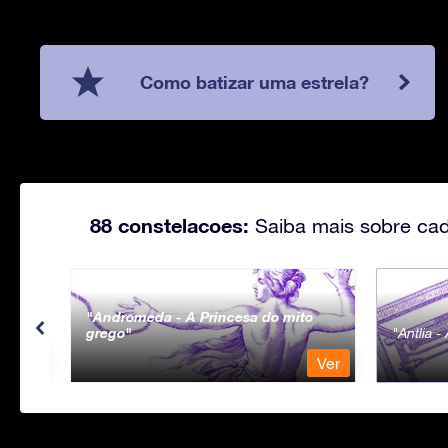
Como batizar uma estrela?
88 constelacoes:
Saiba mais sobre cad
Andromeda - A Princesa do mito
grego
Antlia 
Ver
Ver