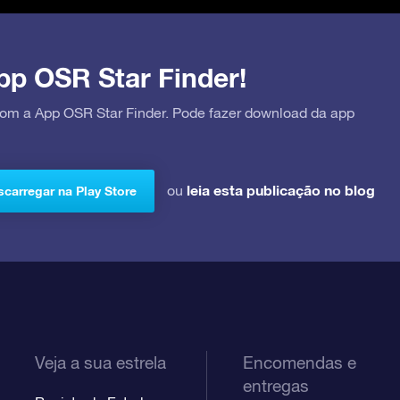
pp OSR Star Finder!
 com a App OSR Star Finder. Pode fazer download da app
leia esta publicação no blog
ou
carregar na Play Store
Veja a sua estrela
Encomendas e
entregas