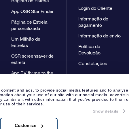
Registo de Estrela
Login do Cliente
App OSR Star Finder
Informação de
Página de Estrela
pagamento
personalizada
Informação de envio
Um Milhão de
Estrelas
Política de
Devolução
OSR screensaver de
estrela
Constelações
App RV fly me to the
stars
 content and ads, to provide social media features and to analyse
rmation about your use of our site with our social media, advertisi
 combine it with other information that you’ve provided to them o
r use of their services.
Show details
Página de Imprensa
Declaração
Apeldoorn, The Netherlands
38.62.722B01
Customize