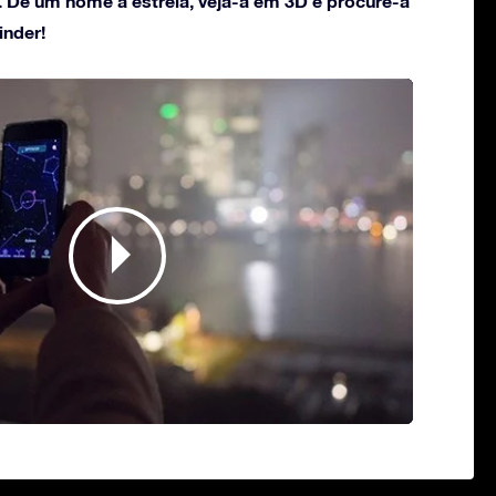
. Dê um nome à estrela, veja-a em 3D e procure-a
inder!