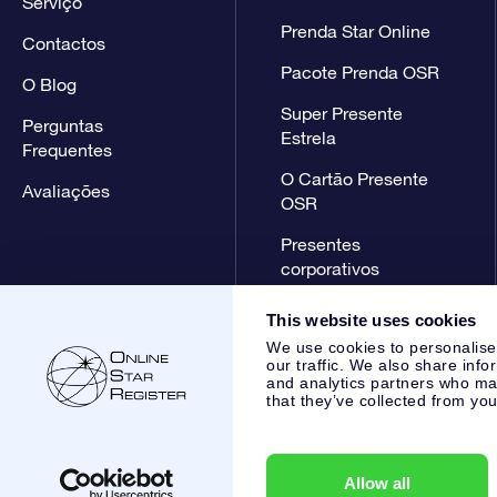
Serviço
Prenda Star Online
Contactos
Pacote Prenda OSR
O Blog
Super Presente
Perguntas
Estrela
Frequentes
O Cartão Presente
Avaliações
OSR
Presentes
corporativos
This website uses cookies
We use cookies to personalise
our traffic. We also share info
and analytics partners who may
that they’ve collected from you
Online Star Register BV
- Laan van de Maagd 83, 7324 BT 
,
Apoio ao Cliente:
help@osr.org
KVK: 60333553, VAT: NL 85
Allow all