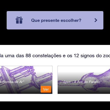
Que presente escolher?
a uma das 88 constelações e os 12 signos do zod
- A Bomba de Ar
Apus - A Ave do Paraíso
Ver