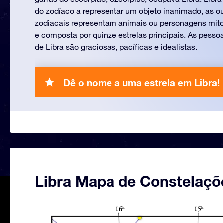
do zodíaco a representar um objeto inanimado, as o
zodiacais representam animais ou personagens mito
e composta por quinze estrelas principais. As pesso
de Libra são graciosas, pacíficas e idealistas.
Dê o nome a uma estrela em Libra!
Libra Mapa de Constelaçõ