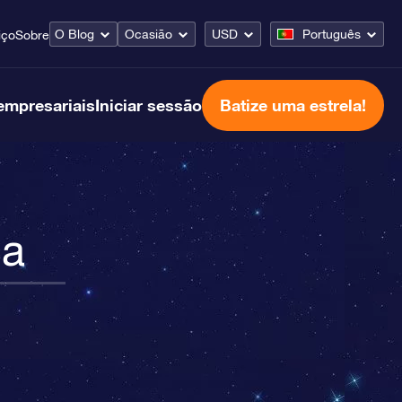
O Blog
Ocasião
USD
Português
iço
Sobre
empresariais
Iniciar sessão
Batize uma estrela!
ça