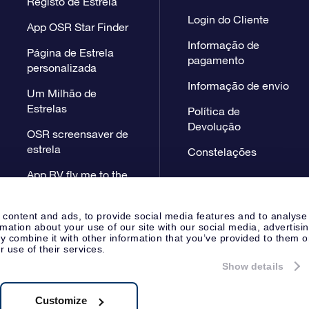
Registo de Estrela
Login do Cliente
App OSR Star Finder
Informação de
Página de Estrela
pagamento
personalizada
Informação de envio
Um Milhão de
Estrelas
Política de
Devolução
OSR screensaver de
estrela
Constelações
App RV fly me to the
stars
 content and ads, to provide social media features and to analyse
rmation about your use of our site with our social media, advertisi
 combine it with other information that you’ve provided to them o
r use of their services.
Show details
Página de Imprensa
Declaração
Apeldoorn, The Netherlands
38.62.722B01
Customize