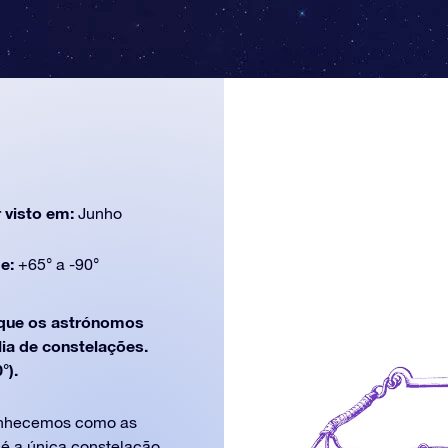
 visto em:
Junho
de:
+65° a -90°
ue os astrónomos
lia de constelações.
°).
conhecemos como as
a é a única constelação