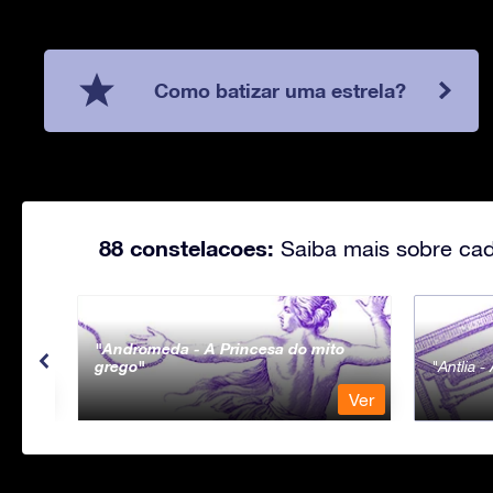
Como batizar uma estrela?
88 constelacoes:
Saiba mais sobre cad
Andromeda - A Princesa do mito
grego
Antlia 
Ver
Ver