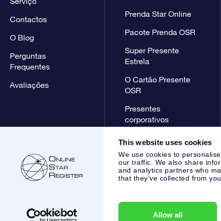
Serviço
Prenda Star Online
Contactos
Pacote Prenda OSR
O Blog
Super Presente
Perguntas
Estrela
Frequentes
O Cartão Presente
Avaliações
OSR
Presentes
corporativos
This website uses cookies
We use cookies to personalise
our traffic. We also share info
and analytics partners who may
that they’ve collected from you
Online Star Register BV
- Laan van de Maagd 83, 7324 BT 
,
Apoio ao Cliente:
help@osr.org
KVK: 60333553, VAT: NL 85
Allow all