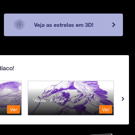
Veja as estrelas em 3D!
íaco!
Aquila - A Águia
Aqua
Ver
Ver