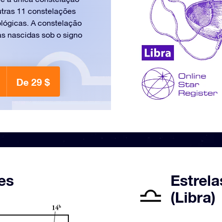
utras 11 constelações
lógicas. A constelação
as nascidas sob o signo
De 29 $
es
Estrela
(Libra)