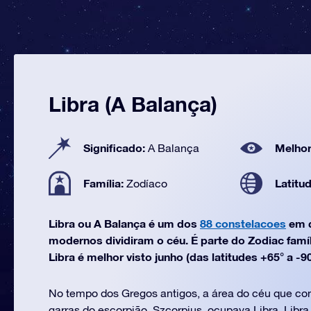
Libra (A Balança)
Significado:
Melhor
A Balança
Família:
Latitu
Zodíaco
Libra ou A Balança é um dos
88 constelacoes
em q
modernos dividiram o céu. É parte do Zodiac famí
Libra é melhor visto junho (das latitudes +65° a -90
No tempo dos Gregos antigos, a área do céu que 
garras do escorpião, Szcorpius, ocupava Libra. Libr