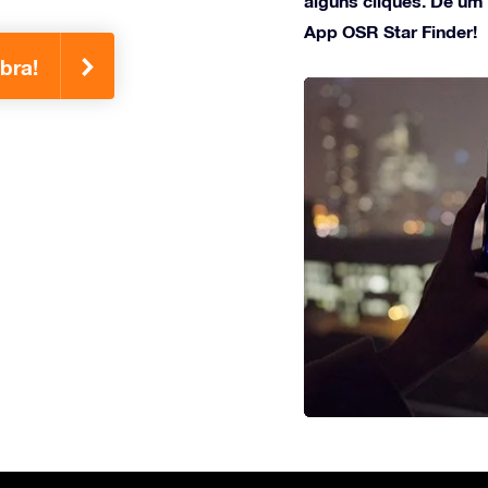
alguns cliques. Dê um
App OSR Star Finder!
bra!