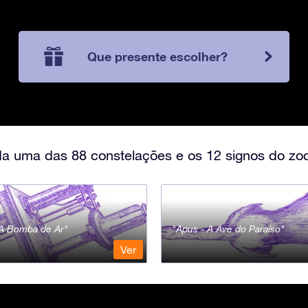
Que presente escolher?
a uma das 88 constelações e os 12 signos do zod
- A Bomba de Ar
Apus - A Ave do Paraíso
Ver