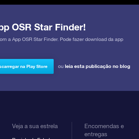
pp OSR Star Finder!
 com a App OSR Star Finder. Pode fazer download da app
leia esta publicação no blog
ou
carregar na Play Store
Veja a sua estrela
Encomendas e
entregas