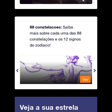
88 constelacoes:
Saiba
mais sobre cada uma das 88
constelações e os 12 signos
do zodíaco!
Andromeda - A Princesa do mito
Antli
grego
Ver
Ver
Veja a sua estrela