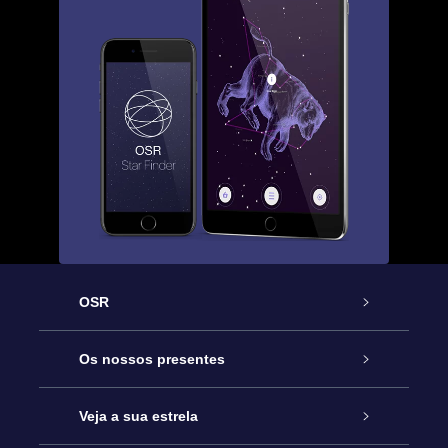
OSR
Serviço
Os nossos presentes
Contactos
Prenda Star Online
Veja a sua estrela