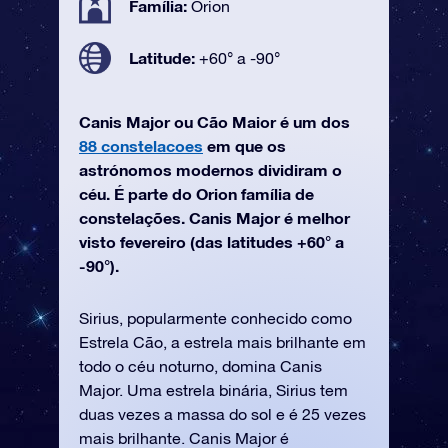
Família:
Orion
Latitude:
+60° a -90°
Canis Major ou Cão Maior é um dos
88 constelacoes
em que os
astrónomos modernos dividiram o
céu. É parte do Orion família de
constelações. Canis Major é melhor
visto fevereiro (das latitudes +60° a
-90°).
Sirius, popularmente conhecido como
Estrela Cão, a estrela mais brilhante em
todo o céu noturno, domina Canis
Major. Uma estrela binária, Sirius tem
duas vezes a massa do sol e é 25 vezes
mais brilhante. Canis Major é