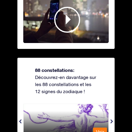
88 constellations:
Découvrez-en davantage sur
les 88 constellations et les
12 signes du zodiaque !
Andromeda - Andromède
Antli
Voir
Voir