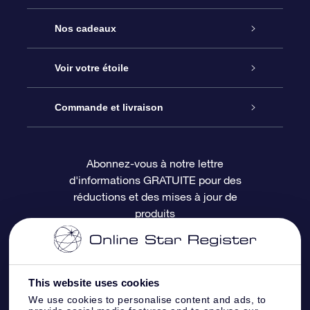
Service
Nos cadeaux
À propos de l’OSR
Cadeau d’étoile en ligne
Voir votre étoile
Nous contacter
Coffret cadeau OSR
Registre des étoiles
Commande et livraison
Le blog
Cadeau Super Star
Appli OSR Star Finder
Connexion client
Abonnez-vous à notre lettre
d'informations GRATUITE pour des
Questions fréquemment posées
Carte cadeau OSR
Page d’accueil personnalisée
Informations de paiement
réductions et des mises à jour de
produits
Revues
Cadeaux d’entreprise
Un million d’étoiles
Informations d’expédition
Écran de veille OSR
Politique de retour
This website uses cookies
We use cookies to personalise content and ads, to
Appli Voler vers les étoiles
Constellations