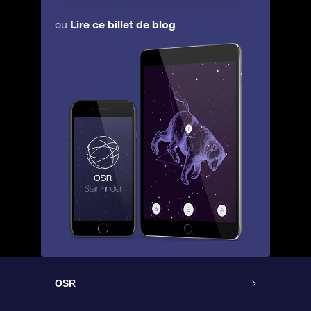
Lire ce billet de blog
ou
OSR