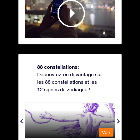
88 constellations:
Découvrez-en davantage sur
les 88 constellations et les
12 signes du zodiaque !
Andromeda - Andromède
Antli
Voir
Voir