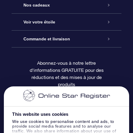
Service
Nos cadeaux
À propos de l’OSR
Cadeau d’étoile en ligne
Voir votre étoile
Nous contacter
Coffret cadeau OSR
Registre des étoiles
Commande et livraison
Le blog
Cadeau Super Star
Appli OSR Star Finder
Connexion client
Abonnez-vous à notre lettre
d'informations GRATUITE pour des
Questions fréquemment posées
Carte cadeau OSR
Page d’accueil personnalisée
Informations de paiement
réductions et des mises à jour de
produits
Revues
Cadeaux d’entreprise
Un million d’étoiles
Informations d’expédition
Écran de veille OSR
Politique de retour
This website uses cookies
We use cookies to personalise content and ads, to
Appli Voler vers les étoiles
Constellations
provide social media features and to analyse our
traffic. We also share information about your use of