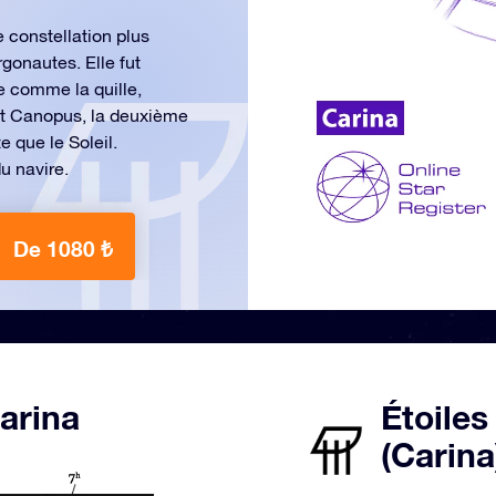
e constellation plus
gonautes. Elle fut
e comme la quille,
nt Canopus, la deuxième
te que le Soleil.
u navire.
De 1080 ₺
Carina
Étoiles
(Carina