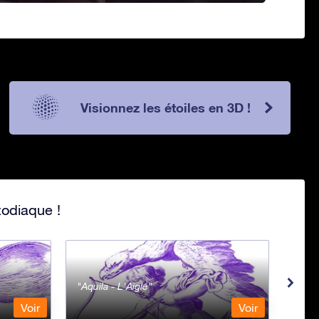
Visionnez les étoiles en 3D !
zodiaque !
Aquila - L'Aigle
Aqua
Voir
Voir