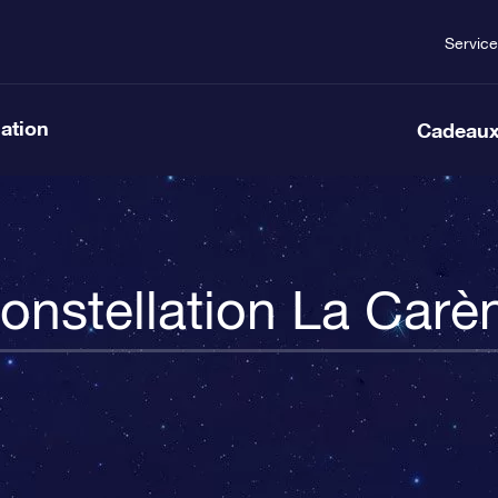
Service
lation
Cadeaux
onstellation La Carè