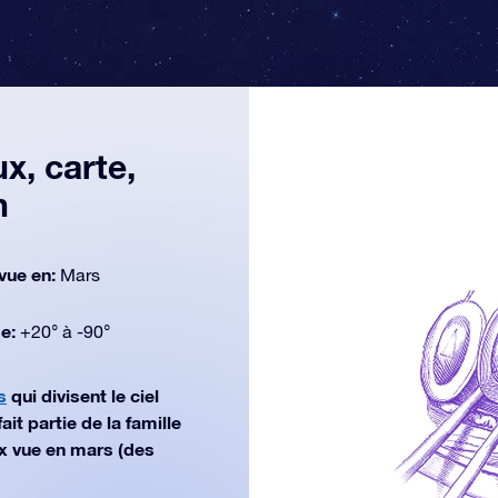
x, carte,
n
vue en:
Mars
de:
+20° à -90°
s
qui divisent le ciel
t partie de la famille
ux vue en mars (des