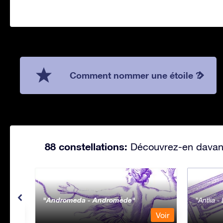
Comment nommer une étoile ?
88 constellations:
Découvrez-en davanta
Andromeda - Andromède
Antlia 
Voir
Voir