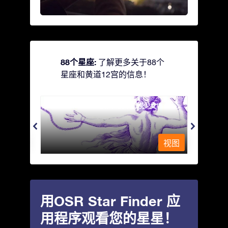
88个星座:
了解更多关于88个
星座和黄道12宫的信息！
Andromeda - 被铁链锁着的少女
Antli
视图
视图
用OSR Star Finder 应
用程序观看您的星星！