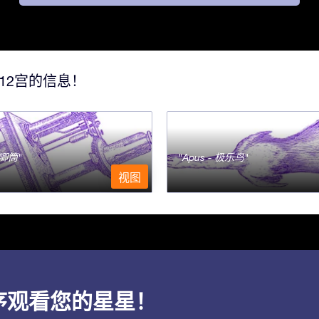
12宫的信息！
- 唧筒
Apus - 极乐鸟
视图
应用程序观看您的星星！