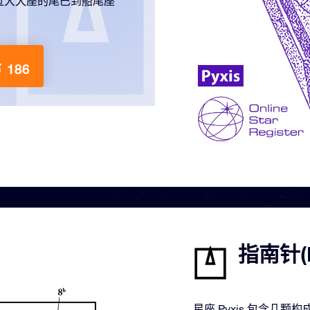
过大犬座的尾巴到船尾座
 186
指南针(
星座 Pyxis 包含几