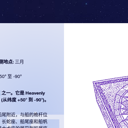
测地点:
三月
50° 至 -90°
座
之一。它是 Heavenly
纬度 +50° 到 -90°)。
船尾附近，与船的桅杆位
、长蛇座、船尾座和船帆